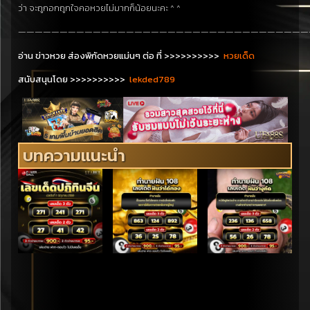
ว่า จะถูกอกถูกใจคอหวยไม่มากก็น้อยนะคะ ^ ^
———————————————————————————————————
อ่าน ข่าวหวย ส่องพิกัดหวยแม่นๆ ต่อ ที่ >>>>>>>>>>
หวยเด็ด
สนับสนุนโดย >>>>>>>>>>
lekded789
บทความแนะนำ