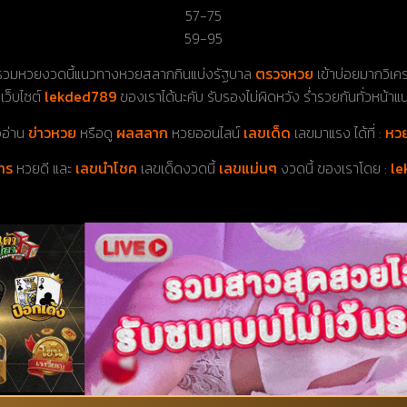
57-75
59-95
รวมหวยงวดนี้แนวทางหวยสลากกินแบ่งรัฐบาล
ตรวจหวย
เข้าบ่อยมากวิเค
เว็บไซต์
lekded789
ของเราได้นะคับ รับรองไม่ผิดหวัง ร่ำรวยกันทั่วหน้า
อ่าน
ข่าวหวย
หรือดู
ผลสลาก
หวยออนไลน์
เลขเด็ด
เลขมาแรง ได้ที่ :
หวย
าร
หวยดี และ
เลขนำโชค
เลขเด็ดงวดนี้
เลขแม่นๆ
งวดนี้ ของเราโดย :
le