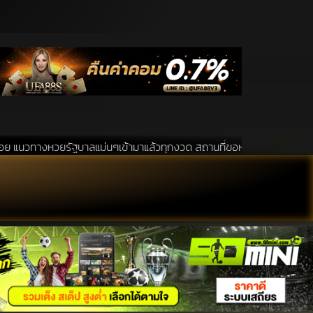
าลแม่นๆเข้ามาแล้วทุกงวด สถานที่ขอหวยเป็นสถานที่ ที่ได้รับความนิยมอันดั