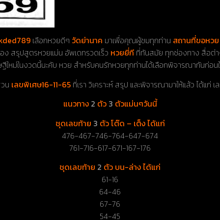
ekded789
เลือกหวยดีๆ
วัดย่านาค
มาเพื่อคุณผู้ชมทุกท่าน
สถานที่ขอหวย
ามอง สรุปสูตรหวยแม่น อัพเดทรวดเร็ว
หวยยี่กี
ที่ทันสมัย ทุกช่องทาง สื่อต
ฐีใหม่ในงวดนี้นะคับ หวย สำหรับคนรักหวยทุกท่านได้เลือกพิจารณากันก่อนใ
่วน
เลขพิเศษ16-11-65
ที่เรา วิเคราะห์ สรุป และพิจารณามาให้แล้ว ได้แก่ เ
แนวทาง
2
ตัว
3
ตัวแม่นๆวันนี้
ชุดเลขท้าย
3
ตัว โต๊ด – เต็ง ได้แก่
476-467-746-764-647-674
761-716-617-671-167-176
ชุดเลขท้าย
2
ตัว บน-ล่าง ได้แก่
61-16
64-46
67-76
54-45