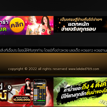
น์ให้กับทุกท่าน โดยมีทั้งข่าวหวย เลขเด็ด หวยลาว หวยฮานอย แนวทางหวยรัฐบ
copyright © 2022 all rights reserved
www.lekded789.com