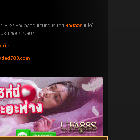
ราะห์ เผยหวยดังออนไลน์ทั่วประเทศ
หวยออก
แบ่งปัน
แน่นอน ขอบคุณคับ ^^
เด็ด
kded789.com