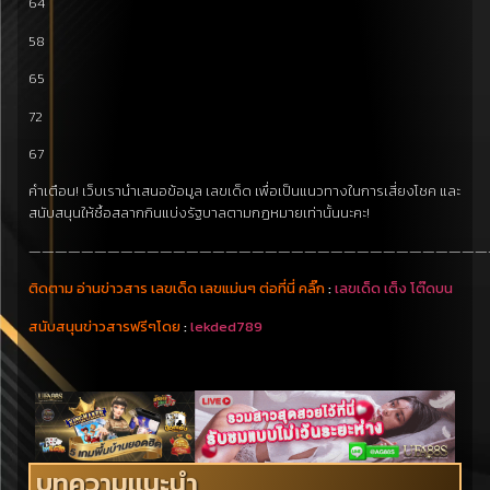
64
58
65
72
67
คำเตือน! เว็บเรานำเสนอข้อมูล เลขเด็ด เพื่อเป็นแนวทางในการเสี่ยงโชค และ
สนับสนุนให้ซื้อสลากกินแบ่งรัฐบาลตามกฏหมายเท่านั้นนะคะ!
———————————————————————————————————
ติดตาม อ่านข่าวสาร เลขเด็ด เลขแม่นๆ ต่อที่นี่ คลิ๊ก
:
เลขเด็ด เต็ง โต๊ดบน
สนับสนุนข่าวสารฟรีๆโดย
:
lekded789
บทความแนะนำ