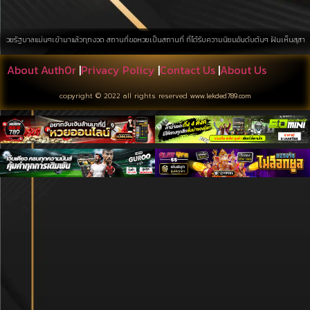
าลแม่นๆเข้ามาแล้วทุกงวด สถานที่ขอหวยเป็นสถานที่ ที่ได้รับความนิยมอันดับต้นๆ ฝันเห็นสุสาน การค้นหา
About Auth0r
|
Privacy Policy
|
Contact Us
|
About Us
copyright © 2022 all rights reserved
www.lekded789.com