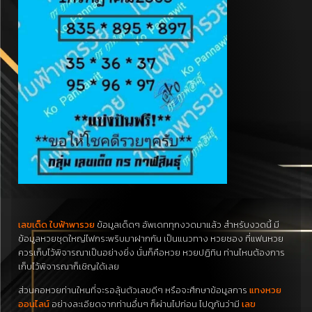
เลขเด็ด ใบฟ้าพารวย
ข้อมูลเด็ดๆ อัพเดททุกงวดมาแล้ว สำหรับงวดนี้ มี
ข้อมูลหวยชุดใหญ่ไฟกระพริบมาฝากกัน เป็นแนวทาง หวยซอง ที่แฟนหวย
ควรเก็บไว้พิจารณาเป็นอย่างยิ่ง นั่นก็คือหวย หวยปฏิทิน ท่านไหนต้องการ
เก็บไว้พิจารณาก็เชิญใด้เลย
ส่วนคอหวยท่านใหนที่จะรอลุ้นตัวเลขดีๆ หรือจะศึกษาข้อมูลการ
แทงหวย
ออนไลน์
อย่างละเอียดจากท่านอื่นๆ ก็ผ่านไปก่อน ไปดูกันว่ามี
เลข