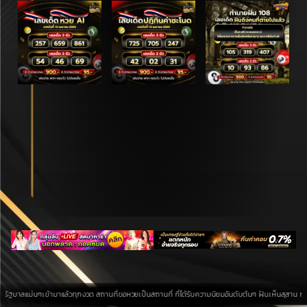
ม่นๆเข้ามาแล้วทุกงวด สถานที่ขอหวยเป็นสถานที่ ที่ได้รับความนิยมอันดับต้นๆ ฝันเห็นสุสาน การค้นหาบนพ