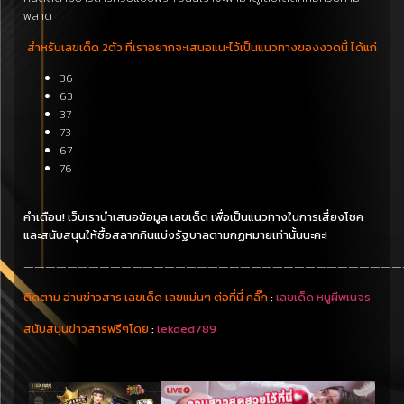
พลาด
สำหรับเลขเด็ด 2ตัว ที่เราอยากจะเสนอแนะไว้เป็นแนวทางของงวดนี้ ได้แก่
36
63
37
73
67
76
คำเตือน! เว็บเรานำเสนอข้อมูล เลขเด็ด เพื่อเป็นแนวทางในการเสี่ยงโชค
และสนับสนุนให้ซื้อสลากกินแบ่งรัฐบาลตามกฏหมายเท่านั้นนะคะ!
———————————————————————————————————
ติดตาม อ่านข่าวสาร เลขเด็ด เลขแม่นๆ ต่อที่นี่ คลิ๊ก
:
เลขเด็ด หนูผีพเนจร
สนับสนุนข่าวสารฟรีๆโดย
:
lekded789