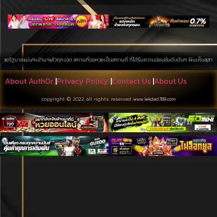
าลแม่นๆเข้ามาแล้วทุกงวด สถานที่ขอหวยเป็นสถานที่ ที่ได้รับความนิยมอันดับต้นๆ ฝันเห็นสุสาน การค้นหา
About Auth0r
|
Privacy Policy
|
Contact Us
|
About Us
copyright © 2022 all rights reserved
www.lekded789.com