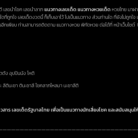
ันดี เลขนำโชค เลขนำลาภ
แนวทางเลขเด็ด แนวทางหวยเด็ด
หวยไทย มาฝาก
่ถูกใจ เลขเด็ดงวดนี้ ก็เก็บเอาไว้ ไปเป็นแนวทาง ส่วนท่านใด ที่ยังไม่ถูกใจ
ีกเพียบ ท่านสามารถติดตาม แนวทางหวย พิกัดหวย ต่อได้ที่ หน้าเว็บไซต์
ตตัง อุปปันนัง โหติ
นะ ลีตินะชา ตินะชาลี โชคลาภไหลมา นะชาลีติ
วสาร เลขเด็ดรัฐบาลไทย เพื่อเป็นแนวทางนักเสี่ยงโชค และสนับสนุนให้
————————————————————————————————