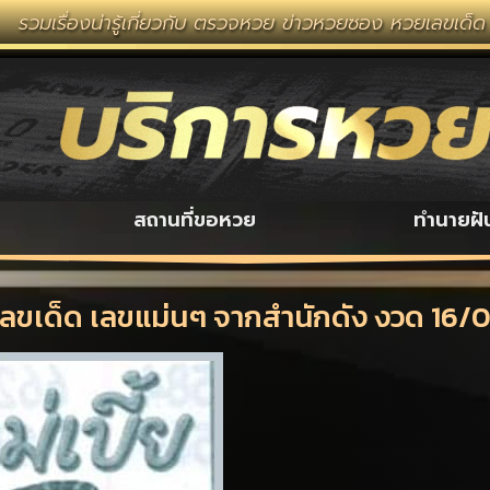
ารู้เกี่ยวกับ ตรวจหวย ข่าวหวยซอง หวยเลขเด็ด งวดนี้ หวย
สถานที่ขอหวย
ทำนายฝั
เลขเด็ด เลขแม่นๆ จากสำนักดัง งวด 16/0