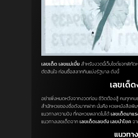
เลขเด็ด เลขแม่เบี้ย
สำหรับงวดนี้เว็บไซต์แจกพิกัด
ตัดสินใจ ก่อนซื้อสลากกินแบ่งรัฐบาล ดังนี้
เลขเด็ด
อย่าเพิ่งหมดหวังจากงวดก่อน ชีวิตต้องสู้ คนทุกคนย่
สำนักหวยซองชื่อดังมากฝาก นั่นคือ หวยหนังสือพิม
แนวทางความปัง ที่คอหวยพลาดไม่ได้
เลขเด็ดมาแร
แนวทางเลขเด็ดจาก
เลขเด็ดเลขดัง เลขนำโชค
จาก
แนวทางเ