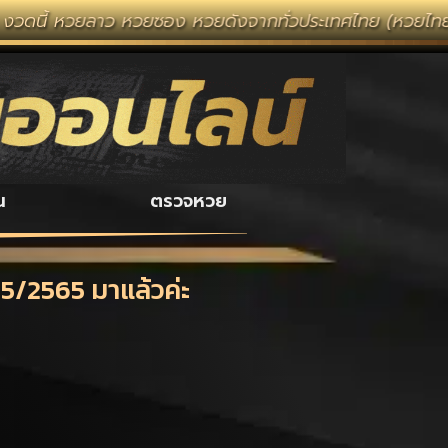
ลาว หวยซอง หวยดังจากทั่วประเทศไทย (หวยไทยรัฐ หวยแม่จำเน
น
ตรวจหวย
5/2565 มาแล้วค่ะ