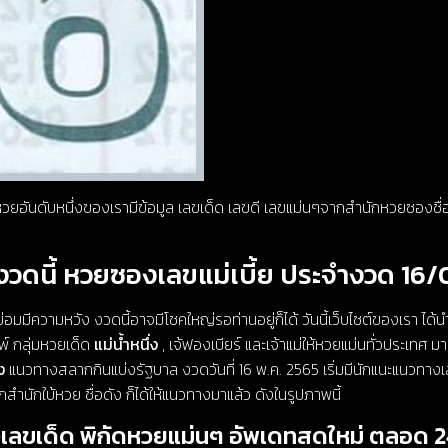
หวยอันดับหนึ่งของเรามีข้อมูล เลขเด็ด เลขดี เลขแม่นๆจากสำนักหวยซองชื่
งวดนี้ หวยซองเลขแม่เบี้ย ประจำงวด 16
อมมีความหวัง งวดนี้อาจมีโชคใหญ่รอท่านอยู่ก็ได้ วันนี้เว็บไซต์ของเรา ได
พ์ กลุ่มหวยเด็ด
แม่น้ำหนึ่ง
, เจ้ฟองเบียร์ และเจ้าแม่ให้หวยแม่นทั่วประเทศ มา
ง
แนวทางสลากกินแบ่งรัฐบาล งวดวันที่ 16 พ.ค. 2565 เริ่มมีนักแนะแนวทางเล
สำนักใบ้หวย ชื่อดัง ก็ได้ให้แนวทางมาแล้ว ดังในรูปภาพนี้
ลขเด็ด พิกัดหวยแม่นๆ อัพเดทสดใหม่ ตลอด 24