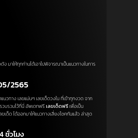
อดัง มาให้ทุกท่านได้เอาไปพิจารณาเป็นแนวทางในการ
/05/2565
้นำแนวทาง เลขแม่นๆ เลขเด็ดวงใน ที่เข้าทุกงวด จาก
รวบรวมไว้ที่นี่ อัพเดทฟรี
เลขเด็ดฟรี
เพื่อเป็น
ขเด็ด ได้ออกมาให้แนวทางเสี่ยงโชคกันแล้ว ล่าสุด
 ชั่วโมง