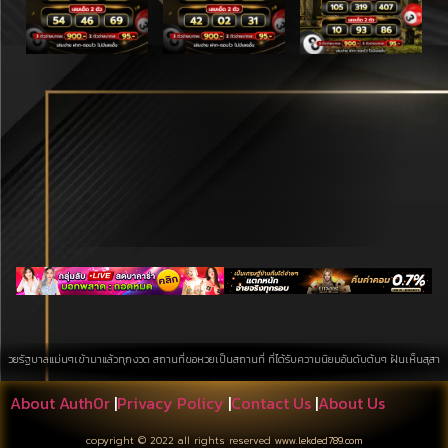
าลแม่นๆเข้ามาแล้วทุกงวด สถานที่ขอหวยเป็นสถานที่ ที่ได้รับความนิยมอันดับต้นๆ ฝันเห็นสุสาน การค้นหา
About Auth0r
|
Privacy Policy
|
Contact Us
|
About Us
copyright © 2022 all rights reserved
www.lekded789.com