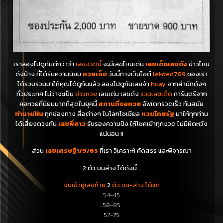
เราลองไปดูกันดีกว่าว่า
เลขงวดนี้
จะมีเลขไหนเด่น
เลขเด็ดเลขดัง
ข่าวไหน
ดังบ้าง ที่ได้รับความนิยม
หวยเด็ด
วันนี้ทางเว็บไซต์
lekded789
ของเรา
ได้รวบรวมมาให้คุณได้ดูกันแล้ว ลองไปดูกันเลยจ้า
huay
จากสำนักดังๆ
ทั่วประเทศ ไม่ว่าจะเป็น
ข่าวหวย
เลขเด่น เลขดัง
รวมเลขเด็ด
การันตรีจาก
คอหวยที่นิยมมากที่สุดในยุคนี้
สถานที่ขอหวย
อัพเดทรวดเร็ว ทันสมัย
ทำนายฝัน
ทุกช่องทาง สื่อต่างๆ ในโลกโซเชียล
หวยไทยรัฐ
มาให้ทุกท่าน
ได้เสี่ยงดวงกัน
เลขพี่สาว
รับรองความปัง ให้โชคเข้าทุกงวด ไม่มีผิดหวัง
แน่นอน !!
ส่วน
เลขเศรษฐี
1/9/65
ที่เรา วิเคราะห์ คัดสรร และพิจารณา
2 ตัว บนล่าง ได้ดังนี้ …
จับเข้าคู่เลขท้าย
2
ตัว บน-ล่าง ได้แก่
54-45
58-85
57-75