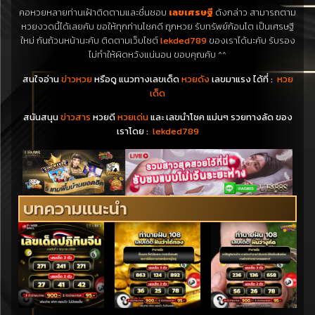
คอหวยหลายท่านเฝ้าติดตามและชื่นชอบ
เลขเศรษฐี
ดังกล่าว สามารถตาม
หวยงวดนี้ได้เลยคับ ขอให้ทุกท่านโชคดี ถูกหวย รับทรัพย์ก้อนโต เป็นเศรษฐี
ใหม่ กันถ้วนหน้านะคับ ติดตามเว็บไซต์
lekded789
ของเราได้นะคับ รับรอง
ไม่ทำให้ผิดหวังแน่นอน ขอบคุณคับ ^^
สนใจอ่าน
ข่าวหวย
หรือดู แนวทางเลขเด็ด
หวยดัง
เลขมาแรง ได้ที่ :
หวย
เด็ด
สนันสนุน
ข่าวสาร
หวยดี
หวยเด่น
และ เลขนำโชค แม่นๆ รวยทางลัด ของ
เราโดย :
lekded789
บทความแนะนำ