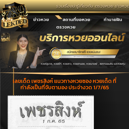
รวมเรื่องน่ารู้เกี่ยวกับ ตรวจหวย ข่าวห
เลขเด็ด
ข่าวหวย
สถานที่ขอหวย
ทำนายฝัน
ตรวจหวย
เลขเด็ด เพชรสิงห์ แนวทางหวยซอง หวยเด็ด ที่
กำลังเป็นที่จับตามอง ประจำงวด 1/7/65