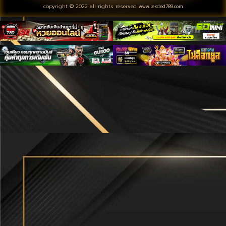
copyright © 2022 all rights reserved
www.lekded789.com