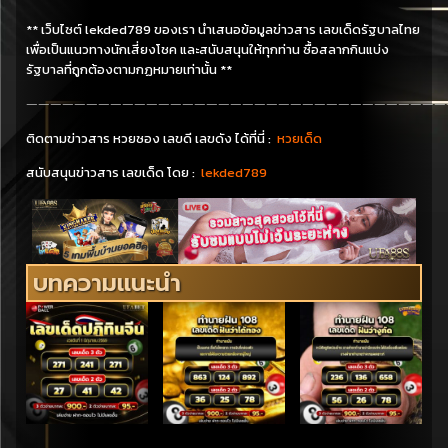
** เว็บไซต์ lekded789 ของเรา นำเสนอข้อมูลข่าวสาร เลขเด็ดรัฐบาลไทย
เพื่อเป็นแนวทางนักเสี่ยงโชค และสนับสนุนให้ทุกท่าน ซื้อสลากกินแบ่ง
รัฐบาลที่ถูกต้องตามกฏหมายเท่านั้น **
———————————————————————————————————
ติดตามข่าวสาร หวยซอง เลขดี เลขดัง ได้ที่นี่ :
หวยเด็ด
สนับสนุนข่าวสาร เลขเด็ด โดย :
lekded789
บทความแนะนำ