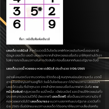
เลขเด็ด เดลินิวส์
สำหรับงวดนี้เว็บไซต์แจกพิกัดหวยอันดับหนึ่งของเรามี
ข้อมูล เลขเด็ด เลขดี เลขแม่นๆจากสำนักหวยซองชื่อดัง มาให้ทุกท่านได้เอา
ไปพิจารณาเป็นแนวทางในการตัดสินใจ ก่อนซื้อสลากกินแบ่งรัฐบาล ดังนี้
เลขเด็ดงวดนี้ หวยซอง หวย เดลินิวส์ ประจำงวด 1/06/2565
อย่าเพิ่งหมดหวังจากงวดก่อน ชีวิตต้องสู้ คนทุกคนย่อมมีความหวัง งวดนี้
อาจมีโชคใหญ่รอท่านอยู่ก็ได้ วันนี้เว็บไซต์ของเรา ได้นำแนวทาง เลขแม่นๆ
เลขเด็ดวงใน ที่เข้าทุกงวด จากสำนักหวยซองชื่อดังมากฝาก นั่นคือ
หวย
หนังสือพิมพ์
กลุ่มหวยเด็ด แม่น้ำหนึ่ง , เจ้ฟองเบียร์ และเจ้าแม่ให้หวยแม่นทั่ว
ประเทศ มารวบรวมไว้ที่นี่ อัพเดทฟรี
เลขเด็ดฟรี
เพื่อเป็นแนวทางความปัง ที่
คอหวยพลาดไม่ได้
เลขเด็ดมาแรง
แนวทางสลากกินแบ่งรัฐบาล งวดวันที่ 1
มิ.ย. 2565 เริ่มมีนักแนะแนวทางเลขเด็ด ได้ออกมาให้แนวทางเสี่ยงโชคกัน