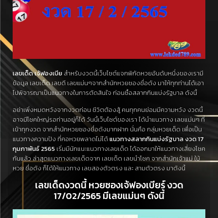
เลขเด็ด เจ้ฟองเบีย
สำหรับงวดนี้เว็บไซต์แจกพิกัดหวยอันดับหนึ่งของเรามี
ข้อมูล เลขเด็ด เลขดี เลขแม่นๆจากสำนักหวยซองชื่อดัง มาให้ทุกท่านได้เอา
ไปพิจารณาเป็นแนวทางในการตัดสินใจ ก่อนซื้อสลากกินแบ่งรัฐบาล ดังนี้
อย่าเพิ่งหมดหวังจากงวดก่อน ชีวิตต้องสู้ คนทุกคนย่อมมีความหวัง งวดนี้
อาจมีโชคใหญ่รอท่านอยู่ก็ได้ วันนี้เว็บไซต์ของเรา ได้นำแนวทาง เลขแม่นๆ ที่
เข้าทุกงวด จากสำนักหวยซองชื่อดังมากฝาก นั่นคือ กลุ่มหวยเด็ด เพื่อเป็น
แนวทางความปัง ที่คอหวยพลาดไม่ได้
แนวทางสลากกินแบ่งรัฐบาล งวด 17
กุมภาพันธ์ 2565
เริ่มมีนักแนะแนวทางเลขเด็ด ได้ออกมาให้แนวทางเสี่ยงโชค
กันแล้ว ล่าสุดแนวทางเลขเด็ดจาก เลขเด็ด เลขนำโชค จากสำนักเจ้าแม่ ใบ้
หวย ชื่อดัง ก็ได้ให้แนวทาง เลขสองตัวตรง และ สามตัวตรง มาดังนี้
เลขเด็ดงวดนี้ หวยซองเจ้ฟองเบียร์ งวด
17/02/2565 มีเลขแม่นๆ ดังนี้