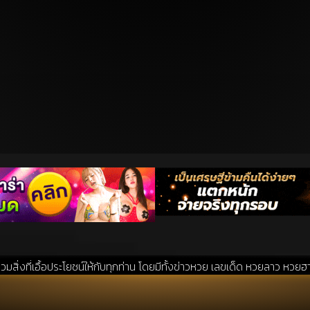
ระโยชน์ให้กับทุกท่าน โดยมีทั้งข่าวหวย เลขเด็ด หวยลาว หวยฮานอย แนวทางหว