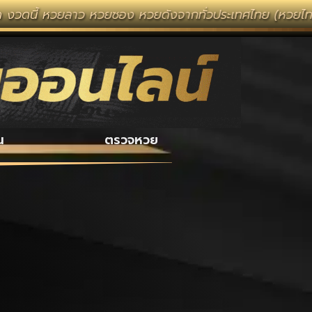
หวยลาว หวยซอง หวยดังจากทั่วประเทศไทย (หวยไทยรัฐ หวยแม่จ
น
ตรวจหวย