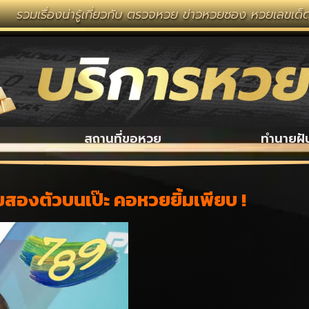
งน่ารู้เกี่ยวกับ ตรวจหวย ข่าวหวยซอง หวยเลขเด็ด งวดนี้ 
สถานที่ขอหวย
ทำนายฝั
ลขสองตัวบนเป๊ะ คอหวยยิ้มเพียบ !