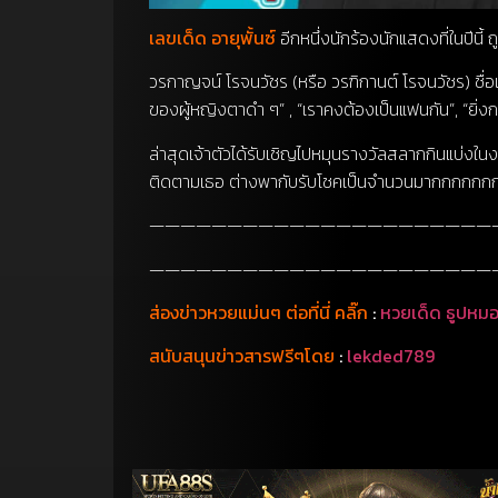
เลขเด็ด อายุพั้นซ์
อีกหนึ่งนักร้องนักแสดงที่ในปีนี
วรกาญจน์ โรจนวัชร (หรือ วรฑิกานต์ โรจนวัชร) ชื่อเล
ของผู้หญิงตาดำ ๆ” , “เราคงต้องเป็นแฟนกัน”, “ยิ่งกว
ล่าสุดเจ้าตัวได้รับเชิญไปหมุนรางวัลสลากกินแบ่งในงวด
ติดตามเธอ ต่างพากับรับโชคเป็นจำนวนมากกกกก
——————————————————————
——————————————————————
ส่องข่าวหวยแม่นๆ ต่อที่นี่ คลิ๊ก
:
หวยเด็ด ธูปหมอ
สนับสนุนข่าวสารฟรีๆโดย
:
lekded789