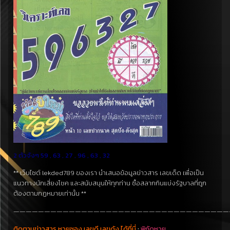
2 ตัวจังๆ 59 , 63 , 27 , 96 , 63 , 32
** เว็บไซต์ lekded789 ของเรา นำเสนอข้อมูลข่าวสาร เลขเด็ด เพื่อเป็น
แนวทางนักเสี่ยงโชค และสนับสนุนให้ทุกท่าน ซื้อสลากกินแบ่งรัฐบาลที่ถูก
ต้องตามกฏหมายเท่านั้น **
———————————————————————————————————
ติดตามข่าวสาร หวยซอง เลขดี เลขดัง ได้ที่นี่
:
พิกัดหวย