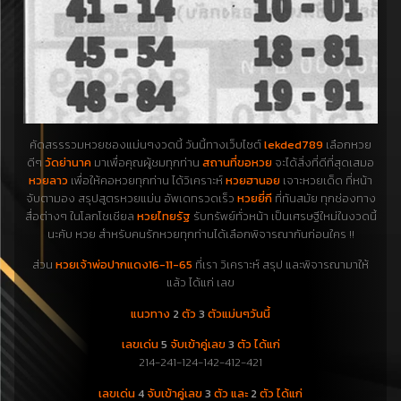
คัดสรรรวมหวยซองแม่นๆงวดนี้ วันนี้ทางเว็บไซต์
lekded789
เลือกหวย
ดีๆ
วัดย่านาค
มาเพื่อคุณผู้ชมทุกท่าน
สถานที่ขอหวย
จะได้สิ่งที่ดีที่สุดเสมอ
หวยลาว
เพื่อให้คอหวยทุกท่าน ได้วิเคราะห์
หวยฮานอย
เจาะหวยเด็ด ที่หน้า
จับตามอง สรุปสูตรหวยแม่น อัพเดทรวดเร็ว
หวยยี่กี
ที่ทันสมัย ทุกช่องทาง
สื่อต่างๆ ในโลกโซเชียล
หวยไทยรัฐ
รับทรัพย์ทั่วหน้า เป็นเศรษฐีใหม่ในงวดนี้
นะคับ หวย สำหรับคนรักหวยทุกท่านได้เลือกพิจารณากันก่อนใคร !!
ส่วน
หวยเจ้าพ่อปากแดง
16-11-65
ที่เรา วิเคราะห์ สรุป และพิจารณามาให้
แล้ว ได้แก่ เลข
แนวทาง
2
ตัว
3
ตัวแม่นๆวันนี้
เลขเด่น
5
จับเข้าคู่เลข
3
ตัว ได้แก่
214-241-124-142-412-421
เลขเด่น
4
จับเข้าคู่เลข
3
ตัว และ
2
ตัว ได้แก่