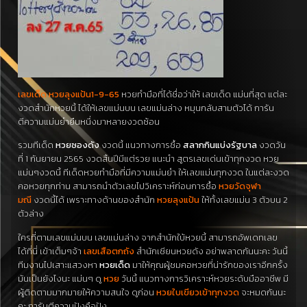
เลขเด็ด หวยลุงแป้น1-9-65
หวยทำมือที่ได้ชื่อว่าให้ เลขเด็ด แม่นที่สุด แต่ละ
งวดสำนักหวยนี้ ได้ให้เลขแม่นบน เลขแม่นล่าง หมุนกลับสามตัวได้ การัน
ตีความแม่นยำยืนหนึ่งมาหลายงวดซ้อน
รวมทีเด็ด
หวยซองดัง
งวดนี้ แนวทางการซื้อ
สลากกินแบ่งรัฐบาล
งวดวัน
ที่ 1 กันยายน 2565 งวดสิ้นปีมีแต่รวย แนะนำ สูตรเลขเด่นเข้าทุกงวด หวย
แม่นๆงวดนี้ ทีเด็ดหวยทำมือที่มีความแม่นยำ ให้เลขแม่นทุกงวด ในแต่ละงวด
คอหวยทุกท่าน สามารถนำตัวเลขไปวิเคราะห์ก่อนการซื้อ
หวยวัดจุฬา
มณี
งวดนี้ได้ เพราะทางด้านของสำนัก
หวยลุงแป้น
ให้ทั้งเลขแม่น 3 ตัวบน 2
ตัวล่าง
ใครที่ตามเลขแม่นบน เลขแม่นล่าง จากสำนักใบ้หวยนี้ สามารถอัพเดทเลข
ได้ที่นี่ เข้าเต็มๆจ้า
เลขเสือตกถัง
สำนักเซียนหวยดัง อย่าพลาดกันนะคะ วันนี้
ทีมงานไปเสาะแสวงหา
หวยเด็ด
มาให้คุณผู้ชมคอหวยที่น่ารักของเราอีกครั้ง
มันเป็นยังไงนะ แม่นๆ ดู
หวย
วันนี้ แนวทางการวิเคราะห์หวยระดับมืออาชีพ มี
ผู้ติดตามมากมายให้ความสนใจ ดูก่อน
หวยใบเขียวเข้าทุกงวด
จะหมดกันนะ
คะ การันตีความปังคือปัง