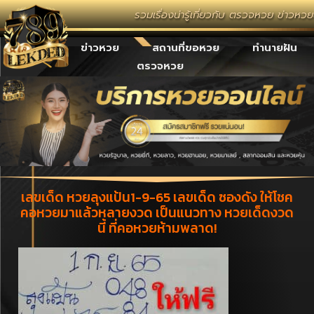
รวมเรื่องน่ารู้เกี่ยวกับ ตรวจหวย ข่าวหว
เลขเด็ด
ข่าวหวย
สถานที่ขอหวย
ทำนายฝัน
ตรวจหวย
เลขเด็ด หวยลุงแป้น1-9-65 เลขเด็ด ซองดัง ให้โชค
คอหวยมาแล้วหลายงวด เป็นแนวทาง หวยเด็ดงวด
นี้ ที่คอหวยห้ามพลาด!