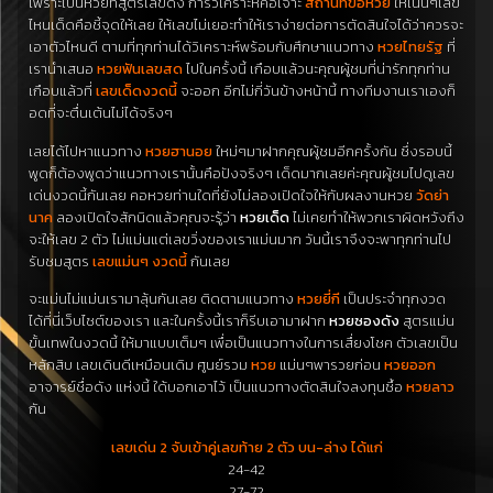
เพราะเป็นหวยที่สูตรเลขดัง การวิเคราะห์คือเจาะ
สถานที่ขอหวย
ให้เน้นๆเลข
ไหนเด็ดคือชี้จุดให้เลย ให้เลขไม่เยอะทำให้เราง่ายต่อการตัดสินใจได้ว่าควรจะ
เอาตัวไหนดี ตามที่ทุกท่านได้วิเคราะห์พร้อมกับศึกษาแนวทาง
หวยไทยรัฐ
ที่
เรานำเสนอ
หวยฟันเลขสด
ไปในครั้งนี้ เกือบแล้วนะคุณผู้ชมที่น่ารักทุกท่าน
เกือบแล้วที่
เลขเด็ดงวดนี้
จะออก อีกไม่กี่วันข้างหน้านี้ ทางทีมงานเราเองก็
อดที่จะตื่นเต้นไม่ได้จริงๆ
เลยได้ไปหาแนวทาง
หวยฮานอย
ใหม่ๆมาฝากคุณผู้ชมอีกครั้งกัน ซึ่งรอบนี้
พูดก็ต้องพูดว่าแนวทางเรานั้นคือปังจริงๆ เด็ดมากเลยค่ะคุณผู้ชมไปดูเลข
เด่นงวดนี้กันเลย คอหวยท่านใดที่ยังไม่ลองเปิดใจให้กับผลงานหวย
วัดย่า
นาค
ลองเปิดใจสักนิดแล้วคุณจะรู้ว่า
หวยเด็ด
ไม่เคยทำให้พวกเราผิดหวังถึง
จะให้เลข 2 ตัว ไม่แม่นแต่เลขวิ่งของเราแม่นมาก วันนี้เราจึงจะพาทุกท่านไป
รับชมสูตร
เลขแม่นๆ งวดนี้
กันเลย
จะแม่นไม่แม่นเรามาลุ้นกันเลย ติดตามแนวทาง
หวยยี่กี
เป็นประจำทุกงวด
ได้ที่นี่เว็บไซต์ของเรา และในครั้งนี้เราก็รีบเอามาฝาก
หวยซองดัง
สูตรแม่น
ขั้นเทพในงวดนี้ ให้มาแบบเต็มๆ เพื่อเป็นแนวทางในการเสื่ยงโชค ตัวเลขเป็น
หลักสิบ เลขเดินดีเหมือนเดิม ศูนย์รวม
หวย
แม่นๆพารวยก่อน
หวยออก
อาจารย์ชื่อดัง แห่งนี้ ใด้บอกเอาไว้ เป็นแนวทางตัดสินใจลงทุนซื้อ
หวยลาว
กัน
เลขเด่น 2 จับเข้าคู่เลขท้าย 2 ตัว บน-ล่าง ได้แก่
24-42
27-72