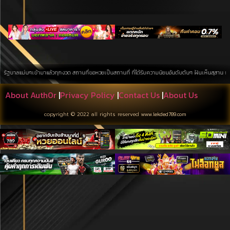
ม่นๆเข้ามาแล้วทุกงวด สถานที่ขอหวยเป็นสถานที่ ที่ได้รับความนิยมอันดับต้นๆ ฝันเห็นสุสาน การค้นหาบนพ
About Auth0r
|
Privacy Policy
|
Contact Us
|
About Us
copyright © 2022 all rights reserved
www.lekded789.com