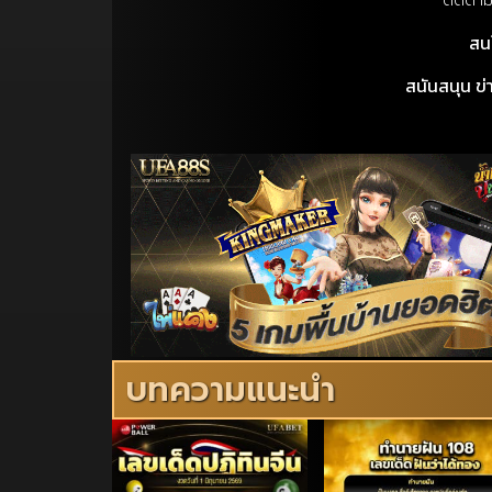
สน
สนันสนุน ข่
บทความแนะนำ