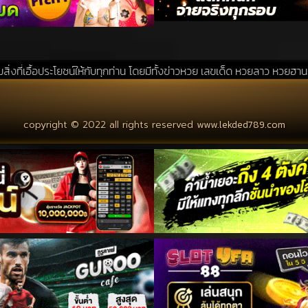
ยชน์ให้กับทุกท่าน โดยมีทั้งข่าวหวย เลขเด็ด หวยลาว หวยฮานอย แนวทางหวยรั
copyright © 2022 all rights reserved
www.lekded789.com