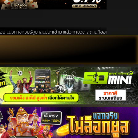
ฐบาลแม่นๆเข้ามาแล้วทุกงวด สถานที่ขอหวยเป็นสถานที่ ที่ได้รับความนิยมอัน