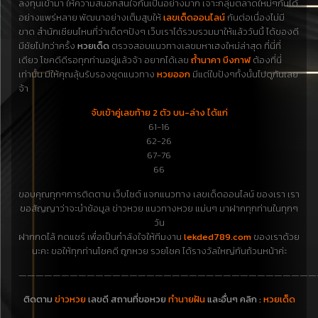
ลงทุนเข้ามา ให้ความสนอกสนใจกันเป็นอย่างมาก เจาะกลุ่มตลาดใหม่ๆกันได้
อย่างแพร่หลาย พัฒนาอย่างเต็มสูบให้
เลขเด็ดออนไลน์
กันต่อเนื่องไม่มี
ขาด สำนักเซียนไหนที่ว่าเด็ดๆปังๆ เว็บเราได้รวบรวมมาให้แล้ววันนี้ ได้ของดี
มีชัยไปกว่าครั้ง
หวยเด็ด
ตรวจสอบแนวทางเลขมหาเฮงใหม่ล่าสุด ที่นี่ที่
เดียว โชคดีดีรอทุกท่านอยู่แล้วจ้า อยากได้เลข
ถ้ํานาคา บึงกาฬ
ต้องที่นี่
เท่านั้น มีให้คุณลุ้นรับรองชุดแนวทาง
หวยออก
มีแต่ใบปังๆทั้งนั้นไปดูกันเลย
จ้า
จับเข้าคู่เลขท้าย 2 ตัว บน-ล่าง ได้แก่
61-16
62-26
67-76
66
ขอบคุณทุกๆการติดตาม เว็บไซต์ แจกแนวทาง เลขเด็ดออนไลน์ ของเรา เรา
ขอสัญญาว่าจะนำข้อมูล ข่าวหวย แนวทางหวย แม่นๆ มาฝากทุกท่านในทุกๆ
วัน
ฝากกดไล้ กดแชร์ เพื่อเป็นกำลังใจให้ทีมงาน
lekded789.com
ของเราด้วย
นะคะ ขอให้ทุกท่านโชคดี ถูกหวย รวยโชค ได้รางวัลใหญ่กันถ้วนหน้าค่ะ
———————————————————————————————————
ติดตาม
ข่าวหวย
เลขดี สถานที่ขอหวย
ทำนายฝัน
และอื่นๆ คลิก :
หวยเด็ด