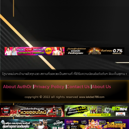
ๆเข้ามาแล้วทุกงวด สถานที่ขอหวยเป็นสถานที่ ที่ได้รับความนิยมอันดับต้นๆ ฝันเห็นสุสาน การค้นหาบนพื้น
About Auth0r
|
Privacy Policy
|
Contact Us
|
About Us
copyright © 2022 all rights reserved
www.lekded789.com