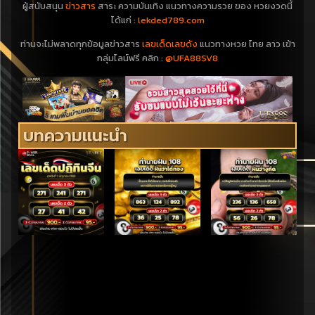
ผู้สนับสนุน
ข่าวสาร
สาระ ความบันเทิง แนวทางความรวย ของ หวยงวดนี้
ได้แก่ :
lekded789.com
ท่านจะไม่พลาดทุกข้อมูลข่าวสาร
เลขเด็ดเลขดัง
แนวทางหวย ไทย ลาว เข้า
กลุ่มไลน์ฟรี คลิก :
@UFA88SV8
บทความแนะนำ