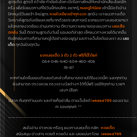
สูตรเด็ด สูตรดี คว้าชัย กำชัยชิงโชค เปิดโอกาสใหม่ให้เหล่านักเสี่ยงโชคอีก
ครั้ง เพื่อรับแนวทางที่ใช่วันนี้ก่อนใคร อยากรู้
หมอดูไก่น้อย
เช้านี้มีอะไรบ้าง
ปักหมุดไว้เลยจ้า ใหม่สูตร
หวยใบเขียวเข้าทุกงวด
สุดปัง เจาะแนวทางเด็ด
วิเคราะห์สูตรดังเซียนหวยที่มากด้วยประสบการณ์ แจกแนวทางเลขสวยๆมา
แล้วหลายงวดซ้อน อ่านบทความ ตีความความหมายของแนวทาง
เลขเสือ
ตกถัง
วันนี้ ติดตามสูตรดังวันนี้ ขอเลขดีล่าสุด เช็คแนวทางหวยได้มากขึ้น
กับอีกช่องทางที่สามารถดูได้อย่างช่องยูทูป และทางเว็บไซต์ของเรา ลง
เลข
เด็ด
ทุกวันปังทุกวัน
แจกเลขเด็ด 3 ตัว 2 ตัว ฟรีที่นี่ได้แก่
064-046-640-604-460-406
78-87
หากท่านใดชื่นชอบตัวเลขดังกล่าวก็สามารถตามได้ในงวดนี้ค่ะ และทุกท่าน
ยังสามารถ ตรวจหวย ตรวจรางวัลต่างๆ ได้ที่นี่ฟรี ขอให้ทุกท่าน รวยๆ
เฮงๆ มีโชค
มีลาภ กันทุกท่านนะคะ และท่ายก็อย่าลืม ตามเว็บไซต์
lekded789
ของเรานะ
คะ ขอบคุณค่ะ ^^
———————————————————————————————————
สนใจอ่าน ข่าวหวย หรือดู แนวทางเลขเด็ด คลิก :
หวยเด็ด
สนันสนุน ข่าวสาร หวยดี หวยดัง และ เลขแม่นๆ โดย :
lekded789