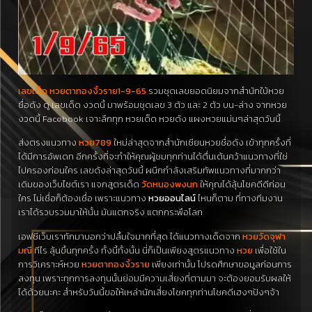
เลขเด็ด หวยตาทองงิ้วราย1-9-65
รวมชุดเลขยอดนิยมจากสำนักใบ้หวย
ชื่อดัง ดู เลขเด็ด งวดนี้ มาพร้อมชุดเลข 3 ตัว และ 2 ตัว บน-ล่าง จากหวย
งวดนี้ Facebook เจาะลึกทุก หวยเด็ด หวยดัง แผงหวยแม่นๆล่าสุดวันนี้
ส่งตรงแนวทาง
หวย789
ใหม่ล่าสุดจากสำนักเซียนหวยชื่อดัง เข้าทุกครั้งที่
ได้มีการอัพเดท อีกครั้งที่จะทำให้คุณผู้ชมทุกท่านได้ตื่นเต้นคว้าแนวทางที่ใช่
ไปครองก่อนใคร เลขดังล่าสุดวันนี้ ผนึกกำลังเสริมทัพแนวทางที่มากกว่า
เดิมของเว็บไซต์เรา แจกสูตรเด็ด
วัดหนองพงนก
ให้คุณได้ลุ้นโชคดีดีก่อน
ใคร ไม่เชื่อก็ต้องเชื่อ เพราะแนวทาง
หวยออนไลน์
ไหนก็ตาม ที่ทางทีมงาน
เราได้รวบรวมมาให้นั้น มันแตกจริง แตกกระพือโลก
เอฟซีเว็บเราทักมาบอกว่าปลื้มใจมากที่สุด ได้แนวทางเด็ดจาก
หวยวัดจุฬา
มณี
ทีไร ลุ้นขึ้นทุกครั้ง ทั้งนี้ทั้งนั้น นี่ก็เป็นเพียงสูตรแนวทาง
หวย
เพื่อใช้ใน
การวิเคราะห์หวย
หวยตาทองงิ้วราย
เพียงเท่านั้น โปรดศึกษาขอมูลก่อนการ
ลงทุน เพราะทุกการลงทุนนั้นย่อมมีความเสี่ยงที่ตามมา จะต้องยอมรับผลให้
ได้ด้วยนะคะ สำหรับวันนี้ขอให้เหล่านักเสี่ยงโชคทุกท่านโชคดีเฮงๆปังๆจ้า