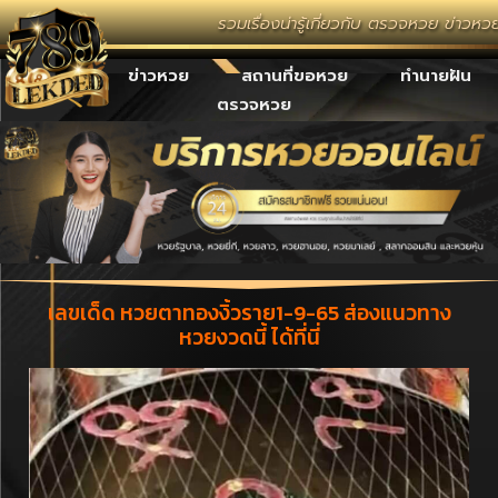
รวมเรื่องน่ารู้เกี่ยวกับ ตรวจหวย ข่าวห
เลขเด็ด
ข่าวหวย
สถานที่ขอหวย
ทำนายฝัน
ตรวจหวย
เลขเด็ด หวยตาทองงิ้วราย1-9-65 ส่องแนวทาง
หวยงวดนี้ ได้ที่นี่