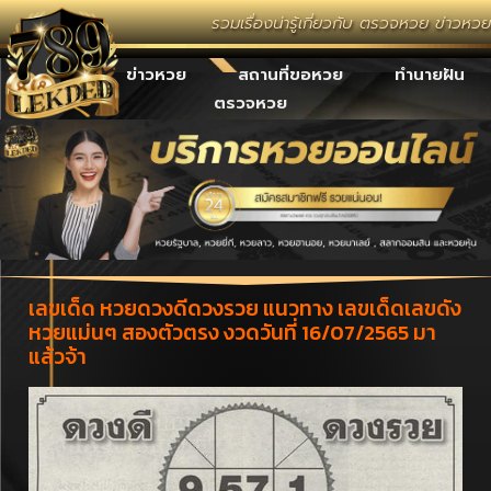
รวมเรื่องน่ารู้เกี่ยวกับ ตรวจหวย ข่าวหว
เลขเด็ด
ข่าวหวย
สถานที่ขอหวย
ทำนายฝัน
ตรวจหวย
เลขเด็ด หวยดวงดีดวงรวย แนวทาง เลขเด็ดเลขดัง
หวยแม่นๆ สองตัวตรง งวดวันที่ 16/07/2565 มา
แล้วจ้า