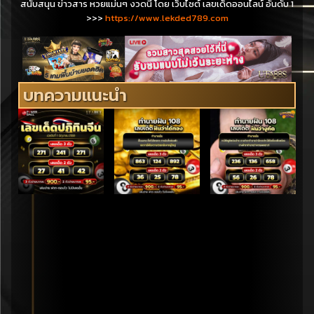
สนับสนุน ข่าวสาร หวยแม่นๆ งวดนี้ โดย เว็บไซต์ เลขเด็ดออนไลน์ อันดับ 1
>>>
https://www.lekded789.com
บทความแนะนำ