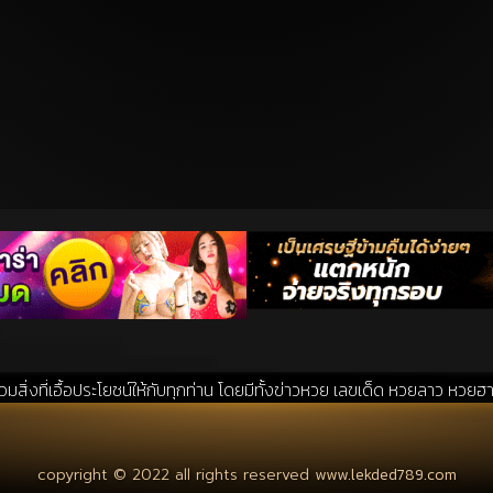
ะโยชน์ให้กับทุกท่าน โดยมีทั้งข่าวหวย เลขเด็ด หวยลาว หวยฮานอย แนวทางหวย
copyright © 2022 all rights reserved
www.lekded789.com