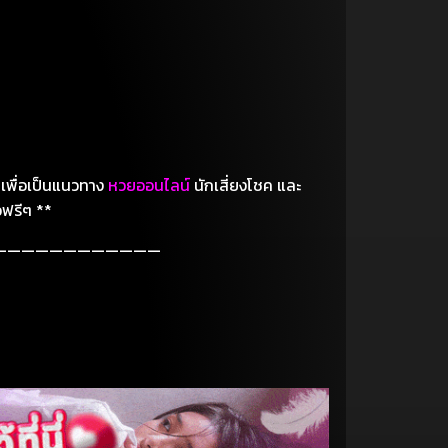
ง
เพื่อเป็นแนวทาง
หวยออนไลน์
นักเสี่ยงโชค และ
ฟรีๆ **
————————————