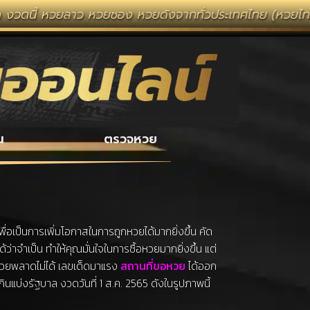
วยลาว หวยซอง หวยดังจากทั่วประเทศไทย (หวยไทยรัฐ หวยแม่จ
น
ตรวจหวย
พื่อเป็นการเพิ่มโอกาสในการถูกหวยได้มากยิ่งขึ้น คัด
ด้ว่าจำเป็น ทำให้คุณมั่นใจในการซื้อหวยมากยิ่งขึ้น แต่
อหวยพลาดไม่ได้ เลขเด็ดมาแรง
สถานที่ขอหวย
ได้ออก
แบ่งรัฐบาล งวดวันที่ 1 ส.ค. 2565 ดังในรูปภาพนี้