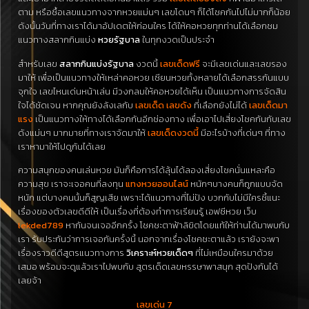
ตาม หรือซื้อเลขแนวทางจากหวยแม่นๆ เลขโดนๆ ก็ได้โชคกันไปไม่มากก็น้อย
ดังนั้นวันที่ทางเราได้มาอัปเดตให้ก่อนใคร ได้ให้คอหวยทุกท่านได้เลือกชม
แนวทางสลากกินแบ่ง
หวยรัฐบาล
ในทุกงวดเป็นประจำ
สำหรับเลข
สลากกินแบ่งรัฐบาล
งวดนี้
เลขเด็ดฟรี
จะมีเลขเด่นและเลขรอง
มาให้ เพื่อเป็นแนวทางให้เหล่าคอหวย เซียนหวยทั้งหลายได้เลือกสรรกันแบบ
จุกใจ เลขไหนเด่นหน้าเล่น มีวงกลมให้คอหวยได้เห็น เป็นแนวทางการจัดสิน
ใจได้ชัดเจน หากคุณยังลังเลกับ
เลขเด็ด เลขดัง
ที่เลือกยังไม่ได้
เลขเด็ดมา
แรง
เป็นแนวทางให้ทางได้เลือกกันอีกช่องทาง เพื่อเอาไปเสี่ยงโชคกันกับเลข
ดังแม่นๆ มากมายที่ทางเราจัดมาให้
เลขเด็ดงวดนี้
มีอะไรบ้างที่เด่นๆ ที่ทาง
เราหามาให้ไปดูกันได้เลย
ความสนุกของคนเล่นหวย มันก็คือการได้ลุ้นได้ลองเสี่ยงโชคนั่นแหละคือ
ความสุข เราจะเจอคนที่ลงทุน
แทงหวยออนไลน์
หนักๆบางคนก็ถูกแบบจัด
หนัก แต่บางคนนั้นก็สูญเสีย เพราะได้แนวทางที่ไม่ปัง บวกกับไม่มีใครชี้แนะ
เรื่องของตัวเลขดีดีให้ เป็นเรื่องที่ต้องทำการเรียนรู้ เอฟซีหวย เว็บ
lekded789
หากันจนเจออีกครั้ง โชคชะตาฟ้าลิขิตโดยแท้ให้ท่านได้มาพบกับ
เรา รับประกันว่าการเจอกันครั้งนี้ นอกจากเรื่องโชคชะตาแล้ว เรายังจะพา
เรื่องราวดีดีสูตรแนวทางการ
วิเคราะห์หวยเด็ดๆ
ที่ไม่เหมือนใครมาด้วย
เสมอ พร้อมจะดูแล้วเราไปพบกับ สูตรเด็ดเลขหรรษาพาสนุก สุดปังกันได้
เลยจ้า
เลขเด่น 7