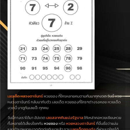
เลขเด็ด หลวงตาจันทร์
หวยซอง ที่ใครหลายคนตามกันมาทุกงวด วันนี้ หวย
หลวงตาจันทร์ กลับมากับตัว เลขเด็ด หวยซองที่ใครๆต่างรอคอย หวยเด็ด
งวดนี้ มาดูกันเลยจ๊ะ ทุกคน
วันนี้ทางเราได้มา อัปเดต
เลขสลากกินแบ่งรัฐบาล
ให้เหล่าคอหวยเซียนหวย
ทั้งหลายได้เสี่ยงโชคกัน
หวยซอง
หรือ
หวยหลวงตาจันทร์
ที่ขึ้นชื่อว่าแม่น
และเข้ามาหลายงวดติดต่อกันมาแล้ว รวม
เลขเด็ดซองดัง
ที่ผ่านมาใครได้