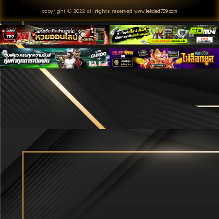
copyright © 2022 all rights reserved
www.lekded789.com