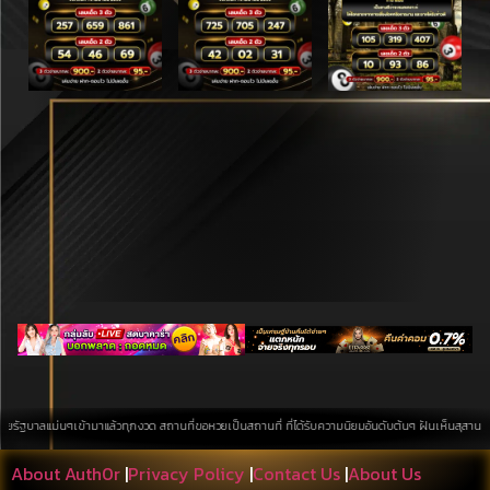
่นๆเข้ามาแล้วทุกงวด สถานที่ขอหวยเป็นสถานที่ ที่ได้รับความนิยมอันดับต้นๆ ฝันเห็นสุสาน การค้นหาบนพื
About Auth0r
|
Privacy Policy
|
Contact Us
|
About Us