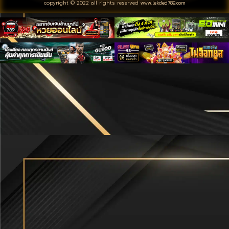
copyright © 2022 all rights reserved
www.lekded789.com