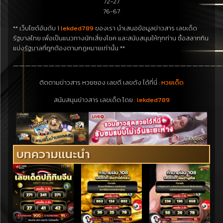
72-27
76-67
** เว็บไซต์อันดับ 1
lekded789
ของเรา นำเสนอข้อมูลข่าวสาร เลขเด็ด
รัฐบาลไทย เพื่อเป็นแนวทางนักเสี่ยงโชค และสนับสนุนให้ทุกท่าน ซื้อสลากกิน
แบ่งรัฐบาลที่ถูกต้องตามกฏหมายเท่านั้น **
———————————————————————————————————
ติดตามข่าวสาร หวยซอง เลขดี เลขดัง ได้ที่นี่ :
หวยเด็ด
สนับสนุนข่าวสาร เลขเด็ด โดย :
lekded789
บทความแนะนำ