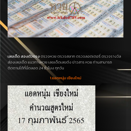
เลขเด็ด สองตัวตรง
ตรวจหวย ตรวจสลาก ตรวจลอตเตอรี่ ตรวจรางวัล
ส่องเลขเด็ด แนวทางหวย เลขเด็ดเลขดัง ข่าวสาร หวย ท่านสามารถ
ติดตามได้ที่นี่ตลอด 24 ชั่วโมง ทุกวัน
1.แอดหนุ่ม เชียงใหม่