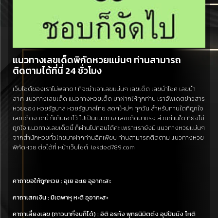
แนวทางเลขเด็ดพิกัดหวยแม่นๆ ท่านสามารถ
ติดตามได้ที่นี่ 24 ชั่วโมง
เว็บไซต์ของเราไม่พลาด ! ที่จะนำเอาเลขแม่นๆ เลขเด็ด เลขนำโชค เลขนำ
ลาภ แนวทางเลขเด็ด แนวทางหวยเด็ด มาฝากให้ทุกท่าน เราอัพเดตข่าวสาร
หวยซอง หวยรัฐบาล หวยรัฐบาลไทย สดๆใหม่ๆ ทุกวัน สำหรับท่านใดที่ถูกใจ
เลขเด็ดงวดนี้ ก็เก็บเอาไว้ ไปเป็นแนวทาง เลขเด็ดมาแรง ส่วนท่านใด ที่ยังไม่
ถูกใจ แนวทางเลขเด็ดนี้ ก็ผ่านไปก่อนได้ค่ะ เพราะเรายังมี แนวทางหวยแม่นๆ
จากสำนักหวยทั่วไทยมาฝากท่านอีกเพียบ ท่านสามารถติดตาม แนวทางหวย
พิกัดหวย ต่อได้ที่ หน้าเว็บไซต์ lekded789.com
คาถาขอให้ถูกหวย : อุเย อะเย อุอากะสะ
คาถาเสกเงิน : มิเตพาหุ หะติ อุอากะสะ
คาถาเสี่ยงเลข (ภาวนากี่จบก็ได้) : อิติ อรหัง พุทธนิมิตตัง อุปปันนัง โหติ