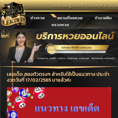
รวมเรื่องน่ารู้เกี่ยวกับ ตรวจหวย ข่าวหว
เลขเด็ด
ข่าวหวย
สถานที่ขอหวย
ทำนายฝัน
ตรวจหวย
เลขเด็ด สองตัวตรงๆ สำหรับใช้เป็นแนวทาง ประจำ
งวดวันที่ 17/02/2565 มาแล้วค่ะ