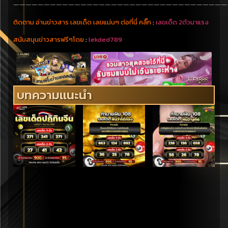
———————————————————————————————————
ติดตาม อ่านข่าวสาร เลขเด็ด เลขแม่นๆ ต่อที่นี่ คลิ๊ก
:
เลขเด็ด 2ตัวมาแรง
สนับสนุนข่าวสารฟรีๆโดย
:
lekded789
บทความแนะนำ