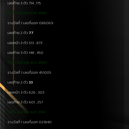
เลขท้าย 3 ตัว 714 , 175
วันที่ 1 ธันวาคม พ.ศ. 2559
รางวัลที่ 1 เลขที่ออก 086069
เลขท้าย 2 ตัว
77
เลขหน้า 3 ตัว 513 , 873
เลขท้าย 3 ตัว 148 , 450
วันที่ 1 ธันวาคม พ.ศ. 2560
รางวัลที่ 1 เลขที่ออก 451005
เลขท้าย 2 ตัว
33
เลขหน้า 3 ตัว 626 , 303
เลขท้าย 3 ตัว 601 , 257
วันที่ 1 ธันวาคม พ.ศ. 2561
รางวัลที่ 1 เลขที่ออก 021840