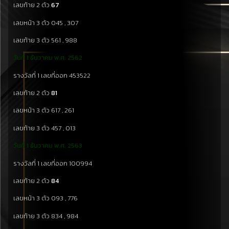
เลขท้าย 2 ตัว
67
เลขหน้า 3 ตัว 045 , 307
เลขท้าย 3 ตัว 561 , 988
วันที่ 1 ธันวาคม พ.ศ. 2562
รางวัลที่ 1 เลขที่ออก 453522
เลขท้าย 2 ตัว
81
เลขหน้า 3 ตัว 617 , 261
เลขท้าย 3 ตัว 457 , 013
วันที่ 1 ธันวาคม พ.ศ. 2563
รางวัลที่ 1 เลขที่ออก 100994
เลขท้าย 2 ตัว
84
เลขหน้า 3 ตัว 093 , 776
เลขท้าย 3 ตัว 834 , 984