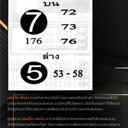
เลขเด็ด ฟันธง
หวยดังมาแรงวันนี้ รายงานหวยใหม่ล่าสุด เรียกกระแสได้ดี
มากจากเหล่านักลงทุนเล่นหวย งวดไหนก็ไม่มีพลาด จัดเต็มตลอด ได้ลุ้นเงิน
ล้านทุกงวด ให้หวยแม่นๆ เลขฟันธงเข้าตามเป้า ของจริงแน่นอน
ศูนย์รวม
เลขเด็ด เลขดัง
อาจารย์ชื่อดังจากหลากหลายสำนัก แหล่งรวม
สำนักเวียนหวยที่เยอะที่สุด วิเคราะห์แนวทางเพื่อการตัดสินใจ แนวทางในการ