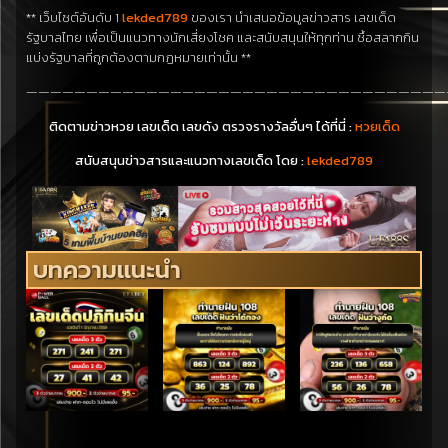
** เว็บไซต์อันดับ 1
lekded789
ของเรา นำเสนอข้อมูลข่าวสาร เลขเด็ด
รัฐบาลไทย เพื่อเป็นแนวทางนักเสี่ยงโชค และสนับสนุนให้ทุกท่าน ซื้อสลากกิน
แบ่งรัฐบาลที่ถูกต้องตามกฏหมายเท่านั้น **
———————————————————————————————————
ติดตามข่าวหวย เลขเด็ด เลขดัง ตรวจรางวัลอื่นๆ ได้ที่นี่ :
หวยเด็ด
สนับสนุนข่าวสารและแนวทางเลขเด็ด โดย :
lekded789
บทความแนะนำ