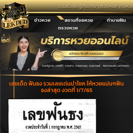
รวมเรื่องน่ารู้เกี่ยวกับ ตรวจหวย ข่าวห
เลขเด็ด
ข่าวหวย
สถานที่ขอหวย
ทำนายฝัน
ตรวจหวย
เลขเด็ด ฟันธง รวมเลขเด่นนำโชค ให้หวยแม่นๆฟัน
ธงล่าสุด งวดที่ 1/7/65