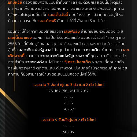
แทงหวย
ตรวจสอบความแม่นยำทั้งเก่าและใหม่ ด่วนๆเลย วันนี้มีให้ดูแล้ว
มากกว่าที่เห็นทีมงานได้คัดเลือกบทความมาแล้ว เพื่อให้คอหวยและทุกท่าน
ที่รักหวยได้ดูง่ายขึ้น เช็ค
เลขเด็ดวันนี้
ก่อนใครง่ายๆ ไม่ว่าคุณจะอยู่ที่ไหน
ก็ตาม สามารถเช็ค
เลขเด็ดฟรี
กับเราได้ที่นี่ อัพเดทเร็วกว่าใคร
ร้อนกว่านี้ก็อากาศเมืองไทยแล้วจ้า
เลขฟันธง
สำนักเซียนหวยชื่อดัง เผย
เลขเด็ดมาแรง
ออกมากันเป็นที่เรียบร้อยแล้ว งวดประจำวันที่ 1 กรกฎาคม
2565 ใครที่ยังไม่ดูรีบเลยล่าสุดเลขดังออกแล้ว ตรวจหวยก่อนใคร เตรียม
ลุ้นซื้อ
ฉลากกินแบ่งรัฐบาล
โค้งสุดท้ายแล้ว แจก
หวยเด็ด
เข้าทุกงวด ดู
เลข
เด็ดงวดนี้
แนวทาง
หวยสลากกินแบ่งรัฐบาลงวดนี้
ชุดเลข 3 ตัว และ 2 ตัว
จากสำนัก
หวยซองดัง
แบ่งปันการ
วิเคราะห์เลขเด็ด
ผลงาน ที่คอหวยตัว
จริงไม่ควรพลาด ติดตามเลขเด่นๆงวดนี้ มีเลขดีอะไรบ้าง พร้อมกับคอหวย
ทุกท่าน ก็ยังสามารถเข้ามา ขอเลขแม่นๆงวดนี้ฟรี ได้ที่นี่
เลขเด่น 7 จับเข้าคู่เลข 3 ตัว และ 2 ตัว ได้แก่
176-167-716-761-617-671
72-27
73-37
76-67
เลขเด่น 5 จับเข้าคู่เลข 2 ตัว ได้แก่
53-35
58-85