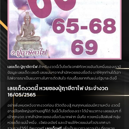
เลขเด็ด ปู่ฤาษีตาไฟ
สำหรับงวดนี้เว็บไซต์แจกพิกัดหวยอันดับหนึ่งของเรามี
ข้อมูล เลขเด็ด เลขดี เลขแม่นๆจากสำนักหวยซองชื่อดัง มาให้ทุกท่านได้เอา
ไปพิจารณาเป็นแนวทางในการตัดสินใจ ก่อนซื้อสลากกินแบ่งรัฐบาล ดังนี้
เลขเด็ดงวดนี้ หวยซองปู่ฤาษีตาไฟ ประจำงวด
16/05/2565
อย่าเพิ่งหมดหวังจากงวดก่อน ชีวิตต้องสู้ คนทุกคนย่อมมีความหวัง งวดนี้
อาจมีโชคใหญ่รอท่านอยู่ก็ได้ วันนี้เว็บไซต์ของเรา ได้นำแนวทาง เลขแม่นๆ ที่
เข้าทุกงวด จากสำนักหวยซองชื่อดังมากฝาก นั่นคือ หวยหนังสือพิมพ์ กลุ่ม
หวยเด็ด แม่น้ำหนึ่ง , เจ้ฟองเบียร์ และเจ้าแม่ให้หวยแม่นทั่วประเทศ มา
รวบรวมไว้ที่นี่ อัพเดทฟรี
เลขเด็ดฟรี
เพื่อเป็นแนวทางความปัง ที่คอหวย