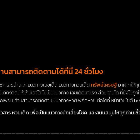
นสามารถติดตามได้ที่นี่ 24 ชั่วโมง
ขนำโชค เลขนำลาภ แนวทางเลขเด็ด แนวทางหวยเด็ด
ทรัพย์เศรษฐี
มาฝากให้ทุ
ด็ดงวดนี้ ก็เก็บเอาไว้ ไปเป็นแนวทาง เลขเด็ดมาแรง ส่วนท่านใด ที่ยังไม่ถูกใ
พียบ ท่านสามารถติดตาม แนวทางหวย พิกัดหวย ต่อได้ที่ หน้าเว็บไซต์
le
วสาร หวยเด็ด เพื่อเป็นแนวทางนักเสี่ยงโชค และสนับสนุนให้ทุกท่าน 
————————————————————————————————