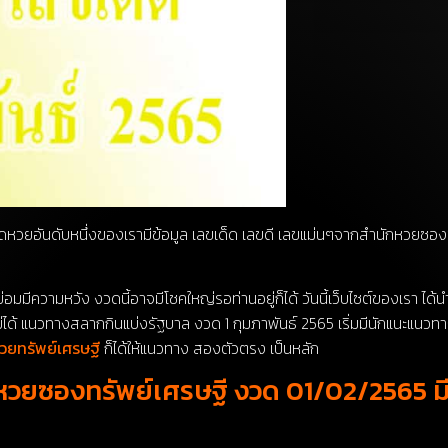
ัดหวยอันดับหนึ่งของเรามีข้อมูล เลขเด็ด เลขดี เลขแม่นๆจากสำนักหวยซองช
่อมมีความหวัง งวดนี้อาจมีโชคใหญ่รอท่านอยู่ก็ได้ วันนี้เว็บไซต์ของเรา ไ
ด้ แนวทางสลากกินแบ่งรัฐบาล งวด 1 กุมภาพันธ์ 2565 เริ่มมีนักแนะแนวทาง
วยทรัพย์เศรษฐี
ก็ได้ให้แนวทาง สองตัวตรง เป็นหลัก
 หวยซองทรัพย์เศรษฐี งวด 01/02/2565 มีเ