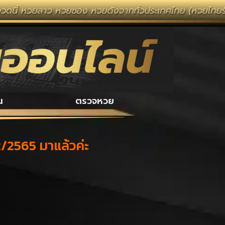
ว หวยซอง หวยดังจากทั่วประเทศไทย (หวยไทยรัฐ หวยแม่จำเนี
น
ตรวจหวย
/2565 มาแล้วค่ะ