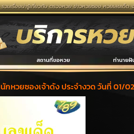
ู้เกี่ยวกับ ตรวจหวย ข่าวหวยซอง หวยเลขเด็ด งวดนี้ หวยลา
สถานที่ขอหวย
ทำนายฝั
นักหวยซองเจ้าดัง ประจำงวด วันที่ 01/02