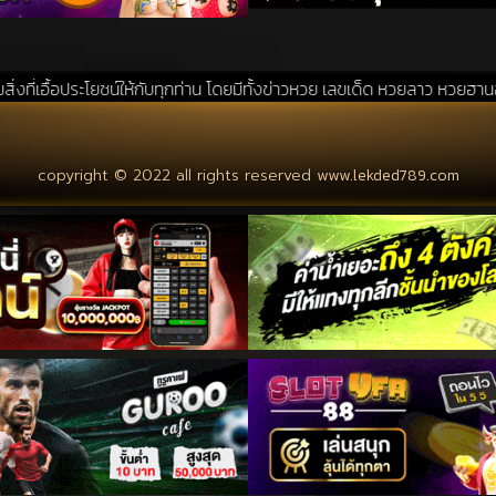
น์ให้กับทุกท่าน โดยมีทั้งข่าวหวย เลขเด็ด หวยลาว หวยฮานอย แนวทางหวยรัฐบ
copyright © 2022 all rights reserved
www.lekded789.com