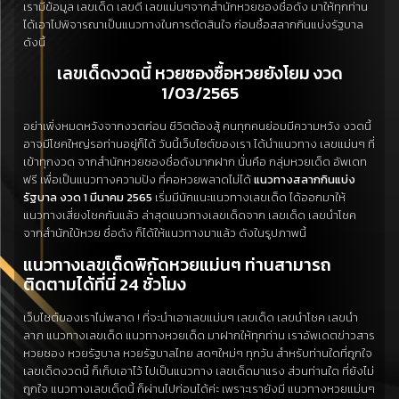
เรามีข้อมูล เลขเด็ด เลขดี เลขแม่นๆจากสำนักหวยซองชื่อดัง มาให้ทุกท่าน
ได้เอาไปพิจารณาเป็นแนวทางในการตัดสินใจ ก่อนซื้อสลากกินแบ่งรัฐบาล
ดังนี้
เลขเด็ดงวดนี้ หวยซองซื้อหวยยังโยม งวด
1/03/2565
อย่าเพิ่งหมดหวังจากงวดก่อน ชีวิตต้องสู้ คนทุกคนย่อมมีความหวัง งวดนี้
อาจมีโชคใหญ่รอท่านอยู่ก็ได้ วันนี้เว็บไซต์ของเรา ได้นำแนวทาง เลขแม่นๆ ที่
เข้าทุกงวด จากสำนักหวยซองชื่อดังมากฝาก นั่นคือ กลุ่มหวยเด็ด อัพเดท
ฟรี เพื่อเป็นแนวทางความปัง ที่คอหวยพลาดไม่ได้
แนวทางสลากกินแบ่ง
รัฐบาล งวด 1 มีนาคม 2565
เริ่มมีนักแนะแนวทางเลขเด็ด ได้ออกมาให้
แนวทางเสี่ยงโชคกันแล้ว ล่าสุดแนวทางเลขเด็ดจาก เลขเด็ด เลขนำโชค
จากสำนักใบ้หวย ชื่อดัง ก็ได้ให้แนวทางมาแล้ว ดังในรูปภาพนี้
แนวทางเลขเด็ดพิกัดหวยแม่นๆ ท่านสามารถ
ติดตามได้ที่นี่ 24 ชั่วโมง
เว็บไซต์ของเราไม่พลาด ! ที่จะนำเอาเลขแม่นๆ เลขเด็ด เลขนำโชค เลขนำ
ลาภ แนวทางเลขเด็ด แนวทางหวยเด็ด มาฝากให้ทุกท่าน เราอัพเดตข่าวสาร
หวยซอง หวยรัฐบาล หวยรัฐบาลไทย สดๆใหม่ๆ ทุกวัน สำหรับท่านใดที่ถูกใจ
เลขเด็ดงวดนี้ ก็เก็บเอาไว้ ไปเป็นแนวทาง เลขเด็ดมาแรง ส่วนท่านใด ที่ยังไม่
ถูกใจ แนวทางเลขเด็ดนี้ ก็ผ่านไปก่อนได้ค่ะ เพราะเรายังมี แนวทางหวยแม่นๆ