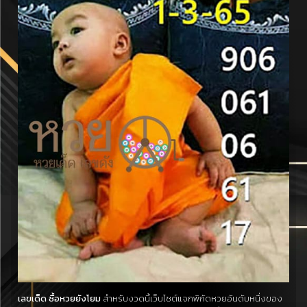
เลขเด็ด ซื้อหวยยังโยม
สำหรับงวดนี้เว็บไซต์แจกพิกัดหวยอันดับหนึ่งของ