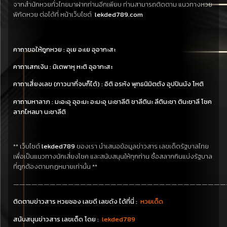
จากสำนักหวยทั่วไทยมาฝากท่านอีกเพียบ ท่านสามารถติดตาม แนวทางหวย
พิกัดหวย ต่อได้ที่ หน้าเว็บไซต์
lekded789.com
คาถาขอให้ถูกหวย : อุเย อะเย อุอากะสะ
คาถาเสกเงิน : มิเตพาหุ หะติ อุอากะสะ
คาถาเสี่ยงเลข (ภาวนากี่จบก็ได้) : อิติ อรหัง พุทธนิมิตตัง อุปปันนัง โหติ
คาถามหาลาภ : มะอะอุ อุอะมะ อะมะอุ นะชาลีติ ชาลีตินะ ลีตินะชา ตินะชาลี โชค
ลาภไหลมา นะชาลีติ
** เว็บไซต์
lekded789
ของเรา นำเสนอข้อมูลข่าวสาร เลขเด็ดรัฐบาลไทย
เพื่อเป็นแนวทางนักเสี่ยงโชค และสนับสนุนให้ทุกท่าน ซื้อสลากกินแบ่งรัฐบาล
ที่ถูกต้องตามกฏหมายเท่านั้น **
———————————————————————————————————
ติดตามข่าวสาร หวยซอง เลขดี เลขดัง ได้ที่นี่ :
หวยเด็ด
สนับสนุนข่าวสาร เลขเด็ด โดย :
lekded789