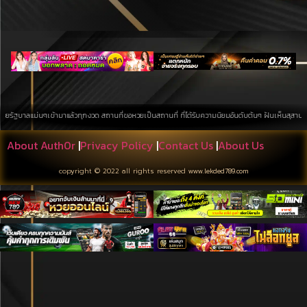
่นๆเข้ามาแล้วทุกงวด สถานที่ขอหวยเป็นสถานที่ ที่ได้รับความนิยมอันดับต้นๆ ฝันเห็นสุสาน การค้นหาบนพื
About Auth0r
|
Privacy Policy
|
Contact Us
|
About Us
copyright © 2022 all rights reserved
www.lekded789.com