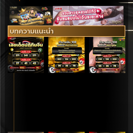
บทความแนะนำ