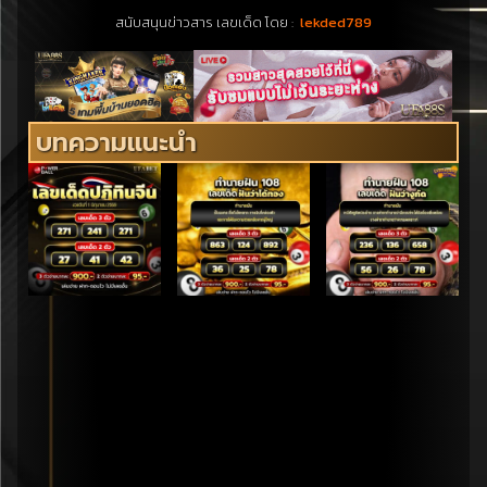
สนับสนุนข่าวสาร เลขเด็ด โดย :
lekded789
บทความแนะนำ