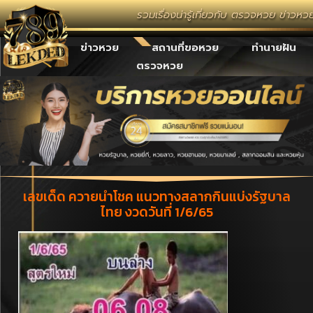
รวมเรื่องน่ารู้เกี่ยวกับ ตรวจหวย ข่าวห
เลขเด็ด
ข่าวหวย
สถานที่ขอหวย
ทำนายฝัน
ตรวจหวย
เลขเด็ด ควายนำโชค แนวทางสลากกินแบ่งรัฐบาล
ไทย งวดวันที่ 1/6/65