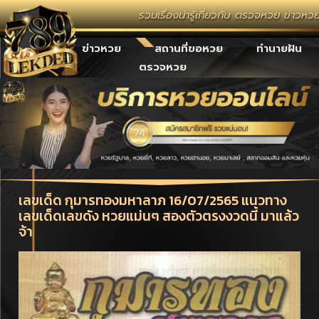
รวมเรื่องน่ารู้เกี่ยวกับ ตรวจหวย ข่าวหว
เลขเด็ด
ข่าวหวย
สถานที่ขอหวย
ทำนายฝัน
ตรวจหวย
เลขเด็ด กุมารทองมหาลาภ 16/07/2565 แนวทาง
เลขเด็ดเลขดัง หวยแม่นๆ สองตัวตรงงวดนี้ มาแล้ว
จ้า