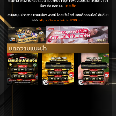
ติดตาม ข่าวสาร หวย เลขดี แม่น้ำหนึ่ง เจ๊นุ๊ก เจ๊ฟองเบียร์ และ หวยดัง เจ้า
อื่นๆ ต่อ คลิก >>
หวยเด็ด
สนับสนุน ข่าวสาร หวยแม่นๆ งวดนี้ โดย เว็บไซต์ เลขเด็ดออนไลน์ อันดับ 1
>>>
https://www.lekded789.com
บทความแนะนำ