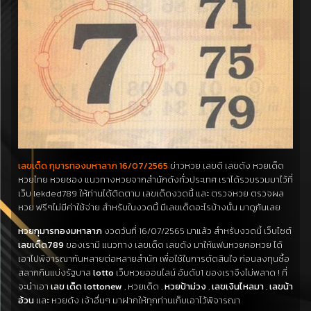
เลขเด็ด กุมารทองมหาลาภ 16/07/2565
ข่าวหวย เลขดี เลขดัง หวยเด็ด
หวยไทย หวยซอง แนวทางหวยจากสำนักดังทั่วประเทศ เราได้รวบรวมมาไว้ที่
เว็บ lekded789 ให้ท่านได้ติดตาม เลขเด็ดงวดนี้ และ ตรวจหวย ตรวจผล
หวย ฟรีๆไม่มีค่าใช้จ่าย สำหรับในงวดนี้ มีเลขเด็ดอะไรบ้างนั้น มาดูกันเลย
หวยกุมารทองมหาลาภ
งวดวันที่ 16/07/2565 มาแล้ว สำหรับงวดนี้ เว็บไซต์
เลขเด็ด789
ของเรามี แนวทาง เลขเด็ด เลขดัง มาให้แฟนหวยคอหวย ได้
เอาไปพิจารณากันหลายต่อหลายสำนัก เพื่อใช้ในการตัดสินใจ ก่อนลงทุนซื้อ
สลากกินแบ่งรัฐบาล
lotto
เว็บหวยออนไลน์ อันดับ1 ของเราจึงไม่พลาด ! ที่
จะนำเอา
เลข เด็ด lottonew
, หวยเด็ด ,
หวยป้าม่วง
,
เลขเงินไหลมา
,
เลขน้า
อ้วน
และ หวยดัง เจ้าอื่นๆ มาฝากให้ทุกท่านเก็บเอาไว้พิจารณา