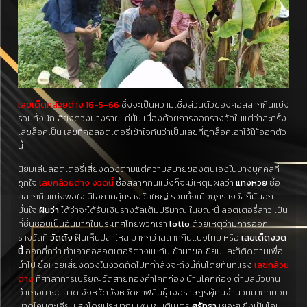
เลขเด็ดกล้วยด่าง 16-5-66
ซึ่งจะเป็นความเชื่อส่วนตัวของคอสลากกินแบ่ง
รวมทั้งนักเสี่ยงดวงบางรายแค่นั้น เนื่องด้วยการออกรางวัลในแต่ว่าละครั้ง
เลขล็อคเป็น เลขที่คอลอตเตอรี่เช้าใจกันว่าเป็นเลขที่ถูกล็อคเอาไว้ให้ออกตัว
นี้
นิยมเล่นลอตเตอรี่เสี่ยงดวงตามแต่ความสบายของตนเองในบางบุคคลที่
ถูกใจ
เลขกล้วยด่าง งวดนี้
ซื้อสลากกินแบ่งก็จะมีเหตุมีผลว่า
แทงหวย
ซื้อ
สลากกินแบ่งพอใจ มีโอกาศลุ้นรางวัลใหญ่ รวมทั้งเมื่อถูกรางวัลก็มั่นอก
มั่นใจ
ฝันว่า
ได้ว่าจะได้รับเงินรางวัลเต็มปริมาณ ในขณะนี้ ลอตเตอรี่ลาว เป็น
ที่ชื่นชอบเป็นอันมากในประเทศไทยพวกเรา
lotto
ด้วยเหตุว่ามีการออก
รางวัลที่
วัดดัง
ฝันเห็นปลาไหล มากกว่าสลากกินแบ่งไทย หรือ
เลขเด็ดงวด
นี้
ออกถี่กว่า ทำเอาคอลอตเตอรี่ต่างแห่กันเข้ามาขอเขียนและก็ติดตามเพื่อ
นำไป
ซื้อหวยเสี่ยงดวงในงวดถัดไปที่กำลังจะถึงนี้กันโดยทันทีแรง
เลขกล้วย
ด่าง
ที่ศาลาการเปรียญวัดสายทองคำโคกก่อง บ้านโคกก่อง ตำบลบัวบาน
อำเภอยางตลาด จังหวัดจังหวัดกาฬสินธุ์ เจอราษฎรผู้คนจำนวนมากทยอย
มาดูโคนตะเคียน สูงโดยประมาณ 170 เซนติเมตร
ศรัทธา
เยอะๆ ซึ่งเป็นโคน