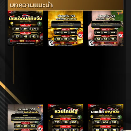
บทความแนะนำ