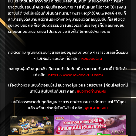
นั้น ประชาชนยังเล่าว่า ขณะจะช่วยเหลือกันชูโคนตะเคียนดังที่กล่าวมาแล้ว
ข้างต้นขึ้นรถขนโคนตะเคียนก็แสดงปาฏิหาริย์ เป็นหนัก ไม่อาจจะใช้แรงคน
เอาขึ้นได้ ซึ่งไม่เหมือนกับในขณะที่เอามา เพราะเหตุว่าใช้คนเพียงแค่ 4 คน ก็
สามารถชูได้สบาย แต่ว่าในระหว่างที่จะชูมามอบวัดกลับชูไม่ขึ้น ก็เลยได้จุด
ธูปแจ้ง ขออภัย ก็เอาขึ้นได้ธรรมดา
ในช่วงเวลานั้นราษฎรก็นำเลขทะเบียน
รถยนต์ที่ขนโคนตะเคียน ไปเสี่ยงดวง ซึ่งก็ได้โชคกันไปหลายราย
กดติดตาม คุณจะได้รับข่าวสารและข้อมูลเลขดังต่าง ๆ เรารวมเลขเด็ดแม่น
ๆ ไว้ให้แล้ว และอื่นๆที่นี้ คลิก :
หวยออนไลน์
ขอบคุณผู้สนับสนุนหลัก เว็บหวยดังอันดับหนึ่ง รวมหวยดังงวดนี้ ไว้ให้แล้ว
แค่ คลิก :
https://www.lekded789.com/
เรื่องข่าวหวย เลขเด็ดออนไลน์ แนวทางลุ้นหวย หวยรัฐบาล รู้ก่อนใครได้ที่นี้
เท่านั้น ลุ้นโชคไปกับเรา คลิก :
แนวทางทำนายฝัน
และไม่ควรพลาดกับทุกข้อมูลข่าวสาร ทุกข่าวหวย เราคัดสรรเอาไว้ให้คุณ
แล้ว พร้อมเข้ากลุ่มไลน์ฟรีแค่ คลิก :
@UFA88SV8