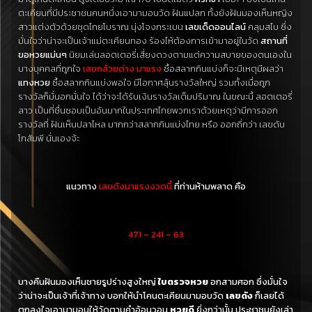
ตะเคียนที่มีประชาชนคนหนึ่งเอามามอบวัด ฝันแปลก ทั้งยังฝันมองเห็นหญิง
สาวแต่งตัวด้วยชุดไทยโบราณ นุ่งโจงกระเบน
เลขเด็ดออนไลน์
คลุมสไบ ซึ่ง
มั่นใจว่าน่าจะเป็นเจ้าแม่ตะเคียนทอง ร้องไห้ต้องการเข้ามาอยู่ในวัด
สถานที่
ขอหวยแม่นๆ
นิยมเล่นลอตเตอรี่เสี่ยงดวงตามแต่ความสบายของตนเองใน
บางบุคคลที่ถูกใจ
เลขกล้วยด่าง มาแรง
ซื้อสลากกินแบ่งก็จะมีเหตุมีผลว่า
แทงหวย
ซื้อสลากกินแบ่งพอใจ มีโอกาศลุ้นรางวัลใหญ่ รวมทั้งเมื่อถูก
รางวัลก็มั่นอกมั่นใจ ได้ว่าจะได้รับเงินรางวัลเต็มปริมาณ ในขณะนี้ ลอตเตอรี่
ลาว เป็นที่ชื่นชอบเป็นอันมากในประเทศไทยพวกเราด้วยเหตุว่ามีการออก
รางวัลที่ ฝันเห็นปลาไหล มากกว่าสลากกินแบ่งไทย หรือ ออกถี่กว่า เลขดับ
โกสัมพี นั่นเองจ้ะ
แนวทาง
เลขดังมาแรงงวดนี้
ที่ท่านห้ามพลาด คือ
471 – 241 – 63
บางคืนฝันมองเห็นชายรูปร่างสูงใหญ่
ใบตรวจหวย
อกสามศอก ซึ่งมั่นใจ
ว่าน่าจะเป็นเจ้าที่เจ้าทาง บอกให้นำโคนตะเคียนมามอบวัด
เลขดัง
ก็เลยได้
ตกลงใจเอามามอบให้วัดตามคำอ้อนวอน
หวยดี
ยิ่งกว่านั้น ประชาชนยังเล่า