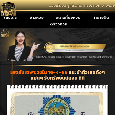
รวมเรื่องน่ารู้เกี่ยวกับ ตรวจหวย ข่าวห
เลขเด็ด
ข่าวหวย
สถานที่ขอหวย
ทำนายฝัน
ตรวจหวย
เลขลับเฉพาะวงใน 16-4-66
แนะนำตัวเลขดังๆ
แม่นๆ รับทรัพย์แน่นอน ที่นี่