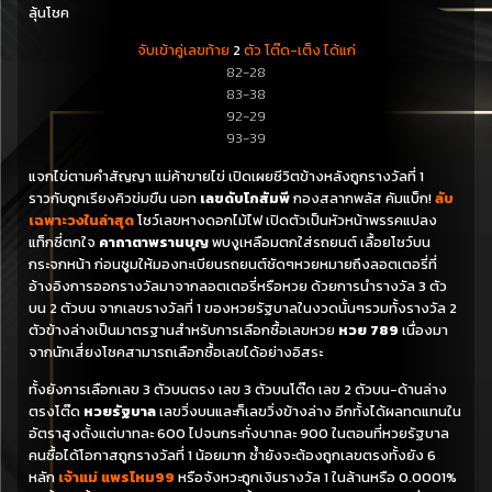
ลุ้นโชค
จับเข้าคู่เลขท้าย
2
ตัว โต๊ด-เต็ง ได้แก่
82-28
83-38
92-29
93-39
แจกไข่ตามคำสัญญา แม่ค้าขายไข่ เปิดเผยชีวิตข้างหลังถูกรางวัลที่ 1
ราวกับถูกเรียงคิวข่มขืน นอท
เลขดับโกสัมพี
กองสลากพลัส คัมแบ็ก!
ลับ
เฉพาะวงใน
ล่าสุด
โชว์เลขหางดอกไม้ไฟ เปิดตัวเป็นหัวหน้าพรรคแปลง
แท็กซี่ตกใจ
คาถาตาพรานบุญ
พบงูเหลือมตกใส่รถยนต์ เลื้อยโชว์บน
กระจกหน้า ก่อนซูมให้มองทะเบียนรถยนต์ชัดๆหวยหมายถึงลอตเตอรี่ที่
อ้างอิงการออกรางวัลมาจากลอตเตอรี่หรือหวย ด้วยการนำรางวัล 3 ตัว
บน 2 ตัวบน จากเลขรางวัลที่ 1 ของหวยรัฐบาลในงวดนั้นๆรวมทั้งรางวัล 2
ตัวข้างล่างเป็นมาตรฐานสำหรับการเลือกซื้อเลขหวย
หวย 789
เนื่องมา
จากนักเสี่ยงโชคสามารถเลือกซื้อเลขได้อย่างอิสระ
ทั้งยังการเลือกเลข 3 ตัวบนตรง เลข 3 ตัวบนโต๊ด เลข 2 ตัวบน-ด้านล่าง
ตรงโต๊ด
หวยรัฐบาล
เลขวิ่งบนและก็เลขวิ่งข้างล่าง
อีกทั้งได้ผลทดแทนใน
อัตราสูงตั้งแต่บาทละ 600 ไปจนกระทั่งบาทละ 900 ในตอนที่หวยรัฐบาล
คนซื้อได้โอกาสถูกรางวัลที่ 1 น้อยมาก
ซ้ำยังจะต้องถูกเลขตรงทั้งยัง 6
หลัก
เจ้าแม่ แพรไหม99
หรือจังหวะถูกเงินรางวัล 1 ในล้านหรือ 0.0001%