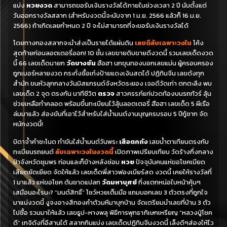
แบ่ง
หวยงวด
สามารถขอรับเงินรางวัลได้ภายในช่วงเวลา 2 ปี นับตั้งแต่
วันออกรางวัลสลาก (สำหรับงวดนี้จะนับจาก 1 ม.ย. 2566 แล้วก็ 16 ม.ย.
2566)
ถ้าเกิดเลยกำหนด 2 ปี จะไม่สามารถที่จะขอรับเงินรางวัลได้
โดยทางกองสลากจะนำส่งเป็นรายได้แผ่นดิน
เลขดีลับเฉพาะวงใน
โค้ง
สุดท้ายก่อนลอตเตอรี่ออก! 10 ชั้น เลขขายดิบขายดีงวดนี้ รวมเลขเด็ดงวด
นี้ 66 เลขเด็ดนายก
วัดบางชัน
ฮือฮา นกขุนทองบอกเลขแม่น ผู้ครอบครอง
ถูกเบอร์หลายงวด กระทั่งซื้อเก๋งป้ายแดงเงินสดได้ ปฏิทินจีน เลขดังทุก
สำนัก ขนหัวลุกกลางวันมิสแกรนด์จังหวัดระยอง เจอดีวัดเก่า ตกตะลึง พบ
เลขเด็ด 2 จุด ตรงกัน นาทีชีวิต
ตรวจ
สาวครรภ์แก่ปวดท้องบนรถทัวร์ ลุ้น
ช่วยเหลือทำคลอด พร้อมขึ้นทะเบียนไว้ลุ้นลอตเตอรี่ ฮือฮา
เลขเด็ด 5 ผีเรือ
ล่มมาแล้ว ส่องขันที่เอาไว้สำหรับใส่น้ำมนต์งานบุญครบรอบ 5 ปีกู้ซาก จัด
หนักงวดนี้!
บิดาจ้ำคำชะโนด ทำขันใส่น้ำมนต์วันพระ
เสือตกถัง
เลขน้ำตาเทียนตรงกับ
ทะเบียนรถยนต์
ลับเฉพาะวงใน
งวดนี้
เปิดภาพเปรียบเทียบ วัดร้างกึ่งกลาง
ป่าจังหวัดชุมพร ก่อนและก็ข้างหลังซ่อม
หวย
ปัจจุบันคนแห่ขอโชคเบียด
เสียดยัดเยียด จัดให้แล้ว เลขเด็ดพี่สาวฟองเบียร์สด งวดนี้ เคยให้รางวัลที่
1 มาแล้ว แห่ขอโชค ต้นชาดแปลก
วัดมหาบุศย์
กิ่งแตกหน่อใบหน้าคุ้นๆ
เสมือนอะไรนะ? “มนต์สิทธิ์” โชว์หวยเต็มมือ แถมบอกเลข 3 ตัวตรงที่ถูกใจ
มาแน่งวดนี้ งูจงอางสีทองคำตัวมหึมาบุกบ้าน จัดเตรียมนำเลขที่บ้าน 3 ตัว
ไปซื้อ รวมมาให้แล้ว เลขธูป-หางพลุ พิธีการพุทธาภิเษกเหรียญ “หลวงปู่โชค
ดี” เกจิดังที่อีสานใต้ สลากกินแบ่ง เลขเด็ดปฏิทินจีนงวดนี้ เล็งดีๆส่องให้ไว