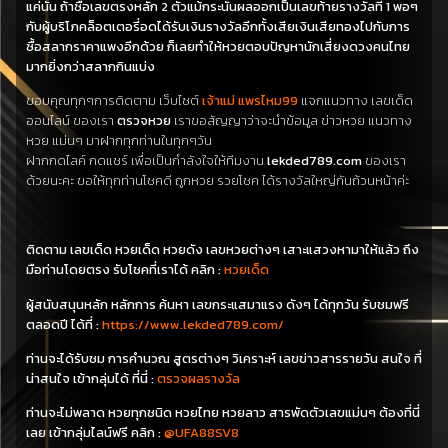
แค่นั้น ถ้าซื้อเลขตรงหลัก 2 ตัวแม้กระนั้นผลออกเป็นเลขท้ายรางวัลที่ 1 พอๆ
กับผู้บริโภคล็อตเตอรี่อดได้รับเงินรางวัลอีกทั้งเสียเงินเสียทองไปกับการ
ซื้อสลากราคาแพงอีกด้วย ก็เลยทำให้หวยตอบปัญหานักเสี่ยงดวงคนไทย
มากยิ่งกว่าสลากกินแบ่ง
ขอบคุณทุกๆการติดตาม เว็บไซต์
เจ้าแม่ แพรไหม99
แจกแนวทาง เลขเด็ด
ออนไลน์ ของเรา
ตรวจหวย
เราขอสัญญาว่าจะนำข้อมูล ข่าวหวย แนวทาง
หวย แม่นๆ มาฝากทุกท่านในทุกๆวัน
ฝากกดไลค์ กดแชร์ เพื่อเป็นกำลังใจให้ทีมงาน
lekded789.com
ของเรา
ด้วยนะคะ ขอให้ทุกท่านโชคดี ถูกหวย รวยโชค ได้รางวัลใหญ่กันถ้วนหน้าค่ะ
ติดตาม เลขเด็ด หวยเด็ด หวยดัง เลขหวยต่างๆ เสาะแสวงหามาให้แล้ว ถึง
มือท่านโดยตรง รับโชคที่เราได้ คลิก :
หวยเด็ด
ผู้สนับสนุนหลัก หลักการ ค้นหา เลขกระแสมาแรง ดังๆ ได้ทุกวัน รับชมฟรี
ตลอดปี ได้ที่ :
https://www.lekded789.com/
ท่านจะได้รับชม การคำนวณ สูตรต่างๆ วิเคราะห์ เลขข่าวสารรายวัน สนใจ ที่
น่าสนใจ เข้ากลุ่มได้ ที่นี่ :
ตรวจผลรางวัล
ท่านจะไม่พลาด หวยทุกชนิด หวยไทย หวยลาว สารพัดตัวเลขแม่นๆ ต้องที่นี่
เลย เข้ากลุ่มไลน์ฟรี คลิก :
@UFA88SV8