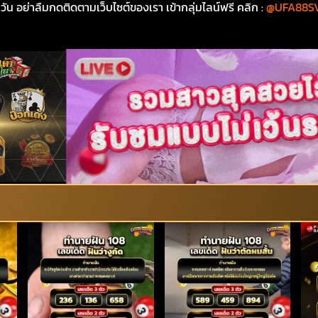
วัน อย่าลืมกดติดตามเว็บไซต์ของเรา เข้ากลุ่มไลน์ฟรี คลิก :
@UFA88S