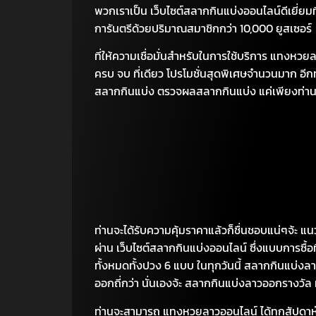
พวกเราเป็น เว็บไซต์สลากกินแบ่งออนไลน์ดีเยี่ยมที
การันตรีด้วยปริมาณสมาชิกกว่า 10,000 ยูสเซอร์
ที่ให้ความเชื่อมั่นสำหรับในการใช้บริการ แทง
ครบ จบ ที่เดียว โปรโมชั่นสุดพิเศษจำนวนมาก อีก
สลากกินแบ่ง ตรวจผลสลากกินแบ่ง แค่เพียงท่า
ท่านจะได้รับความคุ้มราคาแล้วก็ชื่นชอบแน่ๆจ้ะ
ผ่าน เว็บไซต์สลากกินแบ่งออนไลน์ ซึ่งแบบการซื
ทั้งหมดทั้งปวง 6 แบบ ในทุกวันนี้ สลากกินแบ่งล
ออกถี่กว่า นั่นเองจ้ะ สลากกินแบ่งลาวออกรางวัล ท
ท่านจะสามารถ แทงหวยลาวออนไลน์ ได้ทุกสัปดาห