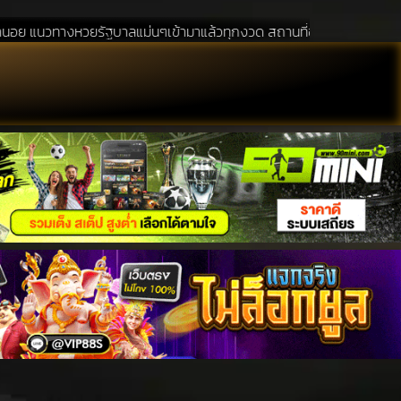
ัฐบาลแม่นๆเข้ามาแล้วทุกงวด สถานที่ขอหวยเป็นสถานที่ ที่ได้รับความนิยมอ