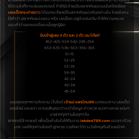
ชีวิต แล้วก็การเล่นลอตเตอรี่ ทำให้มีเจ้าแม่ใบสลากกินแบ่งบนโลกโซเชียล
เลขเด็ดกระต่ายขาว
ได้ออกมาโพสต์ใบสลากกินแบ่งกันอย่างยิ่ง โดยยังคง
ใช้คำว่า สลากกินแบ่งซอง หรือ เลขล็อค อยู่ดังเช่นเดิม ทำให้ความหมาย
ของคำว่าลอตเตอรี่ซองนั้นถูกรู้ผิด
จับเข้าคู่เลข 3 ตัว และ 2 ตัว บน ได้แก่
452-425-524-542-245-254
653-635-536-563-356-365
51-15
52-25
53-35
59-95
42-24
43-34
45-54
ขอบคุณทุกๆการติดตาม เว็บไซต์
เจ้าแม่ แพรไหม99
แจกแนวทาง เลขเด็ด
ออนไลน์ ของเรา เราขอสัญญาว่าจะนำข้อมูล ข่าวหวย แนวทางหวย แม่นๆ
มาฝากทุกท่านในทุกๆวัน
ฝากกดไล้ กดแชร์ เพื่อเป็นกำลังใจให้ทีมงาน
lekded789.com
ของเราด้วย
นะคะ ขอให้ทุกท่านโชคดี ถูกหวย รวยโชค ได้รางวัลใหญ่กันถ้วนหน้าค่ะ
———————————————————————————————————