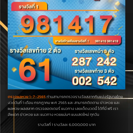
ตรวจผลหวย 1-7-2565
ท่านสามารถตรวจรางวัลสลากกินแบ่งรัฐบาลไทย
งวดวันที่ 1 เดือน กรกฎาคม พ.ศ. 2565 และ สามารถติดตาม ข่าวหวย และ
ผลหวย ผลสลาก ตรวจลอตเตอรี่ แนวทาง เลขเด็ดงวดนี้ ได้ที่นี่ ฟรี เรา
อัพเดท ข่าวหวย และ แนวทาง หวยแม่นๆ แบบสดใหม่ ทุกวัน
รางวัลที่ 1 รางวัลละ 6,000,000 บาท