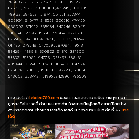
766895 , 723926 , 714614 , 312844 , 358291
876791 , 702997 , 686989 , 473249 , 280005
789132 , 384652 , 131974 , 061551 , 237844
805934 , 646477 , 249532 , 306316 , 474436
888002 , 371922 , 385954 , 540246 , 520471
106354 , 527947 , 151776 , 770454 , 022023
825582 , 547390 , 457479 , 388003 , 202443
011425 , 079349 , 047039 , 587094 , 119518
564284 , 465815 , 830802 , 911519 , 337800
536321 , 515982 , 947713 , 023497 , 358481
409444 , 011246 , 993451 , 066480 , 041524
825074 , 228818 , 398098 , 242223 , 770868
548002 , 338442 , 161995 , 242890 , 796509
———————————————————————————————————
ทาง เว็บไซต์
lekded789.com
ของเรา ขอแสดงความยินดี กับทุกท่าน ที่
ถูกรางวัลในงวดนี้ ด้วยนะคะ หากท่านใดอยากเป็นผู้โชคดี อยากมีโชคบ้าง
สามารถติดตาม ข่าวหวย เลขเด็ด เลขดี แนวทางหวยแม่นๆ ต่อ ที่ >>
หวย
เด็ด