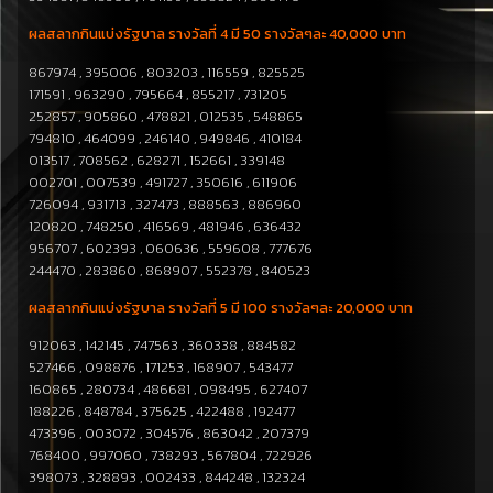
ผลสลากกินแบ่งรัฐบาล รางวัลที่ 4 มี 50 รางวัลๆละ 40,000 บาท
867974 , 395006 , 803203 , 116559 , 825525
171591 , 963290 , 795664 , 855217 , 731205
252857 , 905860 , 478821 , 012535 , 548865
794810 , 464099 , 246140 , 949846 , 410184
013517 , 708562 , 628271 , 152661 , 339148
002701 , 007539 , 491727 , 350616 , 611906
726094 , 931713 , 327473 , 888563 , 886960
120820 , 748250 , 416569 , 481946 , 636432
956707 , 602393 , 060636 , 559608 , 777676
244470 , 283860 , 868907 , 552378 , 840523
ผลสลากกินแบ่งรัฐบาล รางวัลที่ 5 มี 100 รางวัลๆละ 20,000 บาท
912063 , 142145 , 747563 , 360338 , 884582
527466 , 098876 , 171253 , 168907 , 543477
160865 , 280734 , 486681 , 098495 , 627407
188226 , 848784 , 375625 , 422488 , 192477
473396 , 003072 , 304576 , 863042 , 207379
768400 , 997060 , 738293 , 567804 , 722926
398073 , 328893 , 002433 , 844248 , 132324