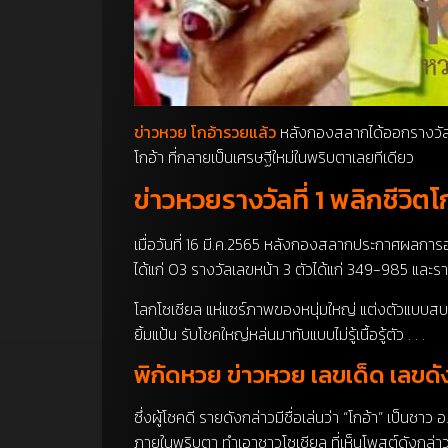
ข่าวหวย โกอ้ารวยแล้ว
หลังกองสลากได้ออกรางวัลงวด
โกอ้า ที่กลายเป็นเศรษฐีใหม่ในพริบตาเลยทีเดียว
ข่าวหวยรางวัลที่ 1 พลิกชีวิตโก
เมื่อวันที่ 16 มี.ค.2565 หลังกองสลากประกาศผลการออ
ได้แก่ 03 รางวัลเลขหน้า 3 ตัวได้แก่ 349-985 และรา
โลกโซเชียล แห่แชร์ภาพของหนุ่มใหญ่ แต่งตัวแบบสบาย
ยิ้มแป้น รับโชคใหญ่หล่นมาทับแบบไม่รู้เนื้อรู้ตัว . . .
พิกัดหวย ข่าวหวย เลขเด็ด เลขดัง 
ซึ่งผู้โชคดี รายดังกล่าวมีชื่อเล่นว่า “โกอ้า” เป็นชา
ภายในพริบตา ทำเอาชาวโซเชียล ที่เห็นโพสต์ดังกล่