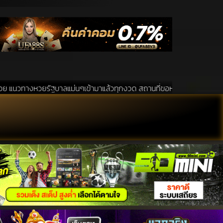
าลแม่นๆเข้ามาแล้วทุกงวด สถานที่ขอหวยเป็นสถานที่ ที่ได้รับความนิยมอันดั