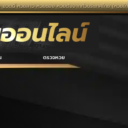
ลาว หวยซอง หวยดังจากทั่วประเทศไทย (หวยไทยรัฐ หวยแม่จำเ
น
ตรวจหวย