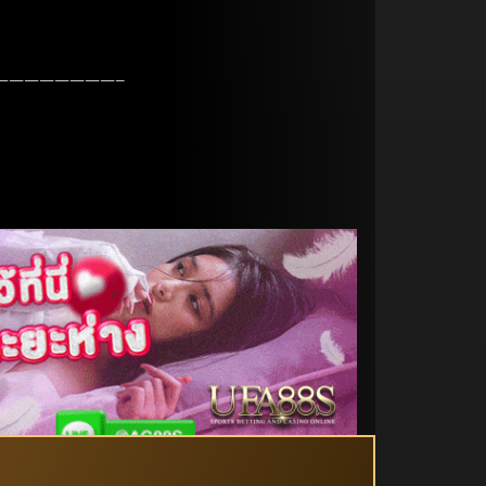
————————–