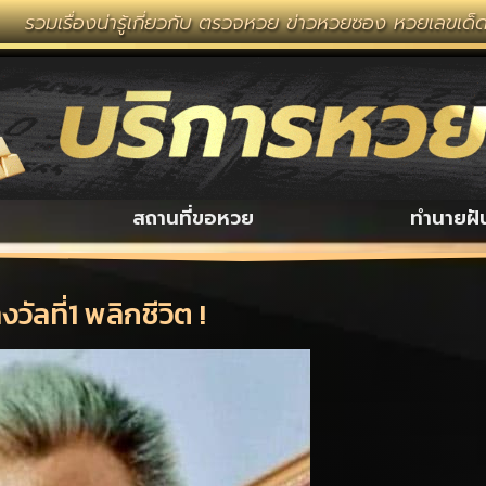
ารู้เกี่ยวกับ ตรวจหวย ข่าวหวยซอง หวยเลขเด็ด งวดนี้ หวย
สถานที่ขอหวย
ทำนายฝั
ัลที่1 พลิกชีวิต !