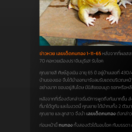
ข่าวหวย เลขเด็ดกบทอง 1-11-65
หลังจากที่ผลสลา
70 คอหวยเมืองปราจีนบุรีเฮ! รับโชค
คุณยายสี ศิษย์สูงเนิน อายุ 65 ปี อยู่บ้านเลขที่ 430/4
บ้านของเธอ จึบได้นำออกมารับลมรับแดดบริเวณหน้าบ้าน โด
อย่างมาก ชอบอยู่สันโดษ มีนิสัยชอบมุด ซอกหรือหลืบอิ
หลังจากที่เรื่องดังกล่าวเริ่มมีการพูดถึงกันมากขึ้
ที่มาได้ดูกัน และในงวดนี้ คุณยาย ได้นำกบทั้ง 2 ตัว
คุณยาย และลูกสาว จึงนำ
เลขเด็ดกบทอง
ดังกล่าว
ก่อนหน้านี้
กบทอง
ทั้งสองตัวได้มอบโชค กับบรรดา คอห