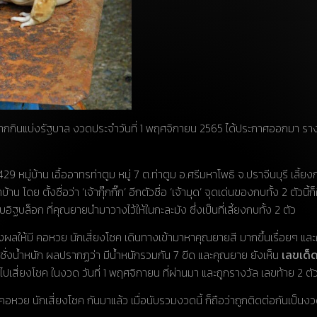
กกินแบ่งรัฐบาล งวดประจำวันที่ 1 พฤศจิกายน 2565 ได้ประกาศออกมา รางวั
29 หมู่บ้าน เอื้ออาทรท่าตูม หมู่ 7 ต.ท่าตูม อ.ศรีมหาโพธิ จ.ปราจีนบุรี เลี้ยง
ย ตั้งชื่อว่า ‘เจ้ากุ๊กกิ๊ก’ อีกตัวชื่อ ‘เจ้ามุด’ จุดเด่นของกบทั้ง 2 ตัวนี้
ฐบล็อก ที่คุณยายนำมาวางไว้ให้ในกะละมัง ซึ่งเป็นที่เลี้ยงกบทั้ง 2 ตัว
น ส่งผลให้มี คอหวย นักเสี่ยงโชค เดินทางเข้ามาหาคุณยายสี มากขึ้นเรื่อยๆ 
มาชั่งน้ำหนัก ผลปรากฏว่า มีน้ำหนักรวมกัน 7 ขีด และคุณยาย ยังเห็น
เลขเด็
ไปเสี่ยงโชค ในงวด วันที่ 1 พฤศจิกายน ที่ผ่านมา และถูกรางวัล เลขท้าย 2 ตั
วย นักเสี่ยงโชค กันมาแล้ว เมื่อนับรวมงวดนี้ ก็ถือว่าถูกติดต่อกันเป็นงวด