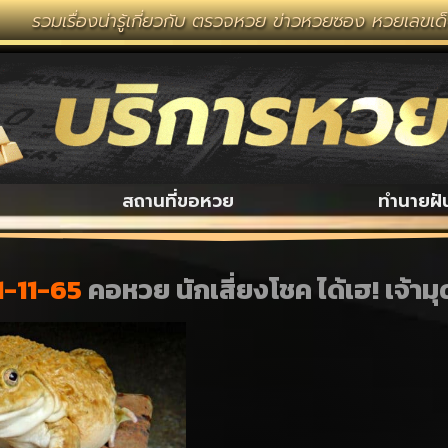
งน่ารู้เกี่ยวกับ ตรวจหวย ข่าวหวยซอง หวยเลขเด็ด งวดนี้ 
สถานที่ขอหวย
ทำนายฝั
1-11-65
คอหวย นักเสี่ยงโชค ได้เฮ! เจ้าม