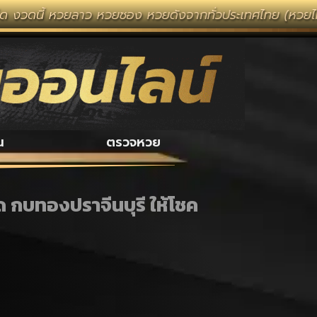
หวยลาว หวยซอง หวยดังจากทั่วประเทศไทย (หวยไทยรัฐ หวยแม่
น
ตรวจหวย
ุด กบทองปราจีนบุรี ให้โชค