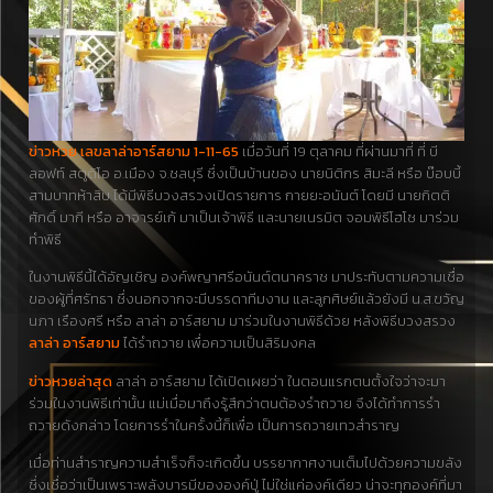
ข่าวหวย เลขลาล่าอาร์สยาม 1-11-65
เมื่อวันที่ 19 ตุลาคม ที่ผ่านมาที่ ที่ บี
ลอฟท์ สตูดิโอ อ.เมือง จ.ชลบุรี ซึ่งเป็นบ้านของ นายนิติกร สิมะลี หรือ บ๊อบบี้
สามบาทห้าสิบ ได้มีพิธีบวงสรวงเปิดรายการ กายยะอนันต์ โดยมี นายกิตติ
ศักดิ์ มากี หรือ อาจารย์เก้ มาเป็นเจ้าพิธี และนายเนรมิต จอมพิธีโฮโซ มาร่วม
ทำพิธี
ในงานพิธีนี้ได้อัญเชิญ องค์พญาศรีอนันต์ตนาคราช มาประทับตามความเชื่อ
ของผู้ที่ศรัทธา ซึ่งนอกจากจะมีบรรดาทีมงาน และลูกศิษย์แล้วยังมี น.ส.ขวัญ
นภา เรืองศรี หรือ ลาล่า อาร์สยาม มาร่วมในงานพิธีด้วย หลังพิธีบวงสรวง
ลาล่า อาร์สยาม
ได้รำถวาย เพื่อความเป็นสิริมงคล
ข่าวหวยล่าสุด
ลาล่า อาร์สยาม ได้เปิดเผยว่า ในตอนแรกตนตั้งใจว่าจะมา
ร่วมในงานพิธีเท่านั้น แม่เมื่อมาถึงรู้สึกว่าตนต้องรำถวาย จึงได้ทำการรำ
ถวายดังกล่าว โดยการรำในครั้งนี้ก็เพื่อ เป็นการถวายเทวสำราญ
เมื่อท่านสำราญความสำเร็จก็จะเกิดขึ้น บรรยากาศงานเต็มไปด้วยความขลัง
ซึ่งเชื่อว่าเป็นเพราะพลังบารมีขององค์ปู่ ไม่ใช่แค่องค์เดียว น่าจะทุกองค์ที่มา