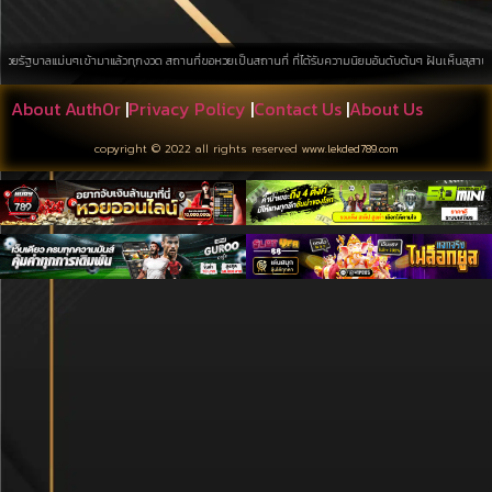
แม่นๆเข้ามาแล้วทุกงวด สถานที่ขอหวยเป็นสถานที่ ที่ได้รับความนิยมอันดับต้นๆ ฝันเห็นสุสาน การค้นหาบน
About Auth0r
|
Privacy Policy
|
Contact Us
|
About Us
copyright © 2022 all rights reserved
www.lekded789.com