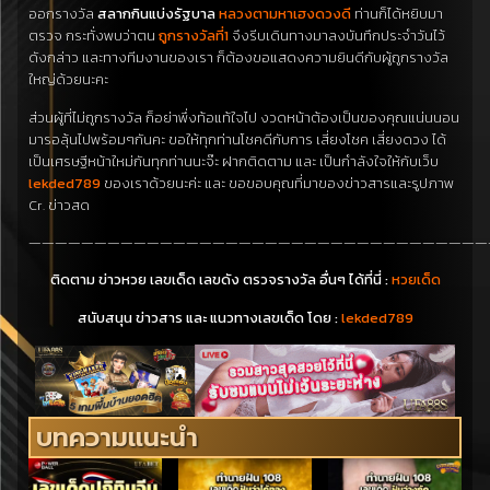
ออกรางวัล
สลากกินแบ่งรัฐบาล
หลวงตามหาเฮงดวงดี
ท่านก็ได้หยิบมา
ตรวจ กระทั่งพบว่าตน
ถูกรางวัลที่1
จึงรีบเดินทางมาลงบันทึกประจำวันไว้
ดังกล่าว และทางทีมงานของเรา ก็ต้องขอแสดงความยินดีกับผู้ถูกรางวัล
ใหญ่ด้วยนะคะ
ส่วนผู้ที่ไม่ถูกรางวัล ก็อย่าพึ่งท้อแท้ใจไป งวดหน้าต้องเป็นของคุณแน่นนอน
มารอลุ้นไปพร้อมๆกันคะ ขอให้ทุกท่านโชคดีกับการ เสี่ยงโชค เสี่ยงดวง ได้
เป็นเศรษฐีหน้าใหม่กันทุกท่านนะจ๊ะ ฝากติดตาม และ เป็นกำลังใจให้กับเว็บ
lekded789
ของเราด้วยนะค่ะ และ ขอขอบคุณที่มาของข่าวสารและรูปภาพ
Cr. ข่าวสด
———————————————————————————————————
ติดตาม ข่าวหวย เลขเด็ด เลขดัง ตรวจรางวัล อื่นๆ ได้ที่นี่ :
หวยเด็ด
สนับสนุน ข่าวสาร และ แนวทางเลขเด็ด โดย :
lekded789
บทความแนะนำ