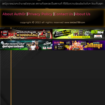
แม่นๆเข้ามาแล้วทุกงวด สถานที่ขอหวยเป็นสถานที่ ที่ได้รับความนิยมอันดับต้นๆ ฝันเห็นสุสาน การค้นหาบน
About Auth0r
|
Privacy Policy
|
Contact Us
|
About Us
copyright © 2022 all rights reserved
www.lekded789.com