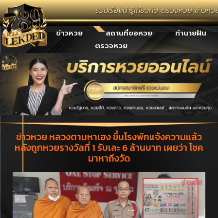
รวมเรื่องน่ารู้เกี่ยวกับ ตรวจหวย ข่าวห
เลขเด็ด
ข่าวหวย
สถานที่ขอหวย
ทำนายฝัน
ตรวจหวย
ข่าวหวย หลวงตามหาเฮง ขึ้นโรงพักแจ้งความแล้ว
หลังถูกหวยรางวัลที่ 1 รับเละ 6 ล้านบาท เผยว่า โชค
มาหาถึงวัด