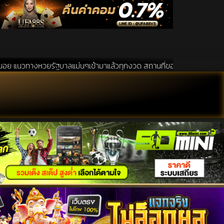
ยรัฐบาลแม่นๆเข้ามาแล้วทุกงวด สถานที่ขอหวยเป็นสถานที่ ที่ได้รับความนิยม