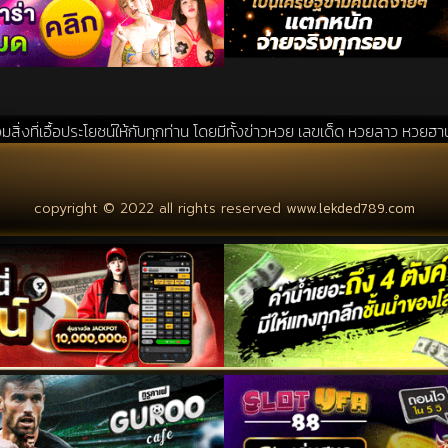
ะโยชน์ให้กับทุกท่าน โดยมีทั้งข่าวหวย เลขเด็ด หวยลาว หวยฮานอย แนวทางหว
copyright © 2022 all rights reserved
www.lekded789.com