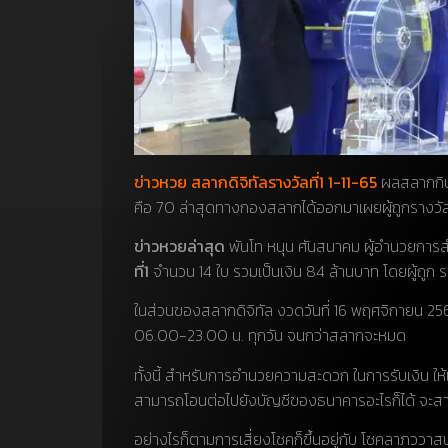
ข่าวหวย สลากดิจิทัลรางวัลที่1 1-11-65
ผลสลากกินแ
คือ 70 ล่าสุดทางกองสลากได้ออกมาเผยผู้ถูกรางวัลที
ข่าวหวยล่าสุด
พันโท หนุน ศันสนาคม ผู้อำนวยการส
ที่1
จำนวน 14 ใบ รวมเป็นเงิน 84 ล้านบาท โดยผู้ถูก รา
ในส่วนของสลากดิจิทัล งวดวันที่ 16 พฤศจิกายน 256
06.00-23.00 น. ทุกวัน จนกว่าสลากจะหมด
ทั้งนี้ สำหรับการอำนวยความสะดวก ในการรับเงิน ให้เ
สามารถโอนต่อไปยังบัญชีของธนาคารอะไรก็ได้ จะสาม
อย่างไรก็ตามการเสี่ยงโชคก็ขึ้นอยู่กับ โชคลาภว