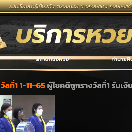
องน่ารู้เกี่ยวกับ ตรวจหวย ข่าวหวยซอง หวยเลขเด็ด งวดนี้
สถานที่ขอหวย
ทำนายฝั
ัลที่1 1-11-65
ผู้โชคดีถูกรางวัลที่1 รับเ