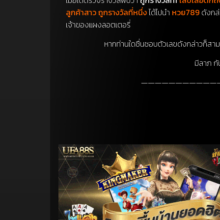
ลูกค้าสาว ถูกรางวัลที่หนึ่ง
ได้ไปนำ
หวย789
ดังกล
เจ้าของแผงลอตเตอรี่
หากท่านใดชื่นชอบตัวเลขดังกล่าวก็สามา
มีลาภ กั
———————————