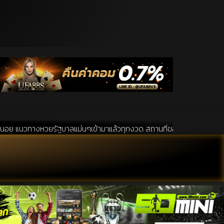
ยรัฐบาลแม่นๆเข้ามาแล้วทุกงวด สถานที่ขอหวยเป็นสถานที่ ที่ได้รับความนิยม