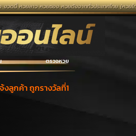
หวยลาว หวยซอง หวยดังจากทั่วประเทศไทย (หวยไทยรัฐ หวยแม่
น
ตรวจหวย
้งลูกค้า ถูกรางวัลที่1