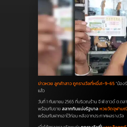
ข่าวหวย ลูกค้าสาว ถูกรางวัลที่หนึ่ง1-9-65
“น้องร
แล้ว
วันที่ 1 กันยายน 2565 ที่บริเวณร้าน จี.พี.ซาวด์ ต.
พร้อมกับขาย
สลากกินแบ่งรัฐบาล
หวยวัดจุฬามณ
พร้อมกับฝากเอาไว้ก่อน หลังจากประกาศผลรางวัล
เมื่อได้ตรวจรางวัลพบว่า
ถูกรางวัลที่1
เลขเสือตกถ