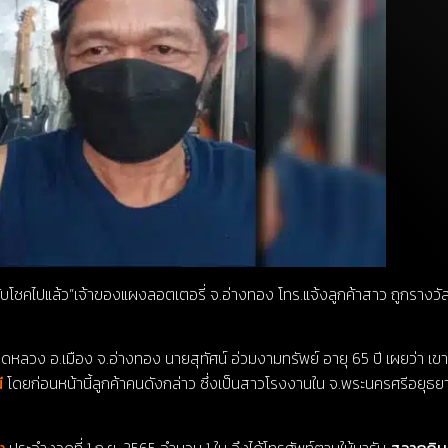
ับโชคไปแล้ว”เจ้าของแผงลอตเตอรี่ จ.อ่างทอง โทร.แจ้งลูกค้าสาว ถูกรางวัลที
ตลาดหลวง อ.เมือง จ.อ่างทอง นายสุทัศน์ อ่วมงามทรัพย์ อายุ 65 ปี เผยว่า เข
ี
โดยก่อนหน้านี้ลูกค้าคนดังกล่าว ซึ่งเป็นสาวโรงงานใน จ.พระนครศรีอยุธยา
ัง
ประจำงวดที่ 1 ก.ย. 2565 จำนวน 1 ใบ จึงได้โทรศัพท์ตามให้มารับ
สลากกิน