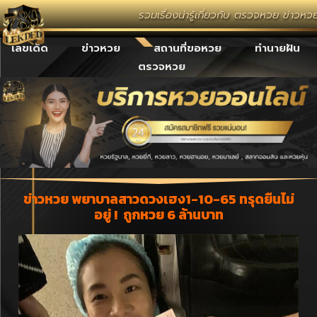
รวมเรื่องน่ารู้เกี่ยวกับ ตรวจหวย ข่าวห
เลขเด็ด
ข่าวหวย
สถานที่ขอหวย
ทำนายฝัน
ตรวจหวย
ข่าวหวย พยาบาลสาวดวงเฮง1-10-65 ทรุดยืนไม่
อยู่ ! ถูกหวย 6 ล้านบาท