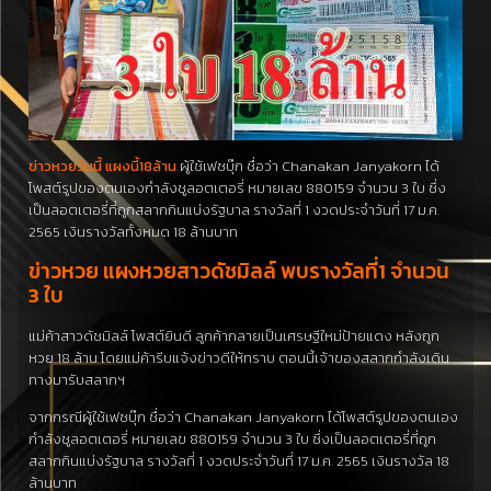
ข่าวหวยวันนี้ แผงนี้18ล้าน
ผู้ใช้เฟซบุ๊ก ชื่อว่า Chanakan Janyakorn ได้
โพสต์รูปของตนเองกำลังชูลอตเตอรี่ หมายเลข 880159 จำนวน 3 ใบ ซึ่ง
เป็นลอตเตอรี่ที่ถูกสลากกินแบ่งรัฐบาล รางวัลที่ 1 งวดประจำวันที่ 17 ม.ค.
2565 เงินรางวัลทั้งหมด 18 ล้านบาท
ข่าวหวย แผงหวยสาวดัชมิลล์ พบรางวัลที่1 จำนวน
3 ใบ
แม่ค้าสาวดัชมิลล์ โพสต์ยินดี ลูกค้ากลายเป็นเศรษฐีใหม่ป้ายแดง หลังถูก
หวย 18 ล้าน โดยแม่ค้ารีบแจ้งข่าวดีให้ทราบ ตอนนี้เจ้าของสลากกำลังเดิน
ทางมารับสลากฯ
จากกรณีผู้ใช้เฟซบุ๊ก ชื่อว่า Chanakan Janyakorn ได้โพสต์รูปของตนเอง
กำลังชูลอตเตอรี่ หมายเลข 880159 จำนวน 3 ใบ ซึ่งเป็นลอตเตอรี่ที่ถูก
สลากกินแบ่งรัฐบาล รางวัลที่ 1 งวดประจำวันที่ 17 ม.ค. 2565 เงินรางวัล 18
ล้านบาท