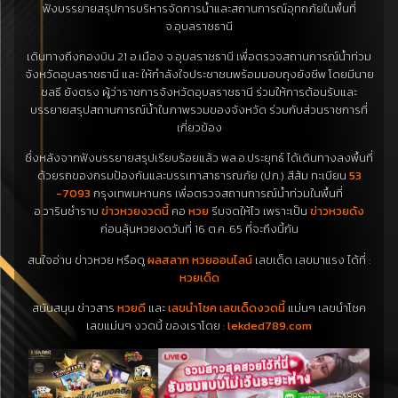
ฟังบรรยายสรุปการบริหารจัดการน้ำและสถานการณ์อุทกภัยในพื้นที่
จ.อุบลราชธานี
เดินทางถึงกองบิน 21 อ.เมือง จ.อุบลราชธานี เพื่อตรวจสถานการณ์น้ำท่วม
จังหวัดอุบลราชธานี และ ให้กำลังใจประชาชนพร้อมมอบถุงยังชีพ โดยมีนาย
ชลธี ยังตรง ผู้ว่าราชการจังหวัดอุบลราชธานี ร่วมให้การต้อนรับและ
บรรยายสรุปสถานการณ์น้ำในภาพรวมของจังหวัด ร่วมกับส่วนราชการที่
เกี่ยวข้อง
ซึ่งหลังจากฟังบรรยายสรุปเรียบร้อยแล้ว พล.อ.ประยุทธ์ ได้เดินทางลงพื้นที่
ด้วยรถของกรมป้องกันและบรรเทาสาธารณภัย (ปภ.) สีส้ม ทะเบียน
53
-7093
กรุงเทพมหานคร เพื่อตรวจสถานการณ์น้ำท่วมในพื้นที่
อ.วารินชำราบ
ข่าวหวยงวดนี้
คอ
หวย
รีบจดให้ไว เพราะเป็น
ข่าวหวยดัง
ก่อนลุ้นหวยงดวันที่ 16 ต.ค. 65 ที่จะถึงนี้กัน
สนใจอ่าน ข่าวหวย หรือดู
ผลสลาก
หวยออนไลน์
เลขเด็ด เลขมาแรง ได้ที่ :
หวยเด็ด
สนันสนุน ข่าวสาร
หวยดี
และ
เลขนำโชค
เลขเด็ดงวดนี้
แม่นๆ เลขนำโชค
เลขแม่นๆ งวดนี้ ของเราโดย :
lekded789.com