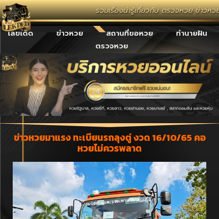
รวมเรื่องน่ารู้เกี่ยวกับ ตรวจหวย ข่าว
เลขเด็ด
ข่าวหวย
สถานที่ขอหวย
ทำนายฝัน
ตรวจหวย
ข่าวหวยมาแรง ทะเบียนรถลุงตู่ งวด 16/10/65 คอ
หวยไม่ควรพลาด