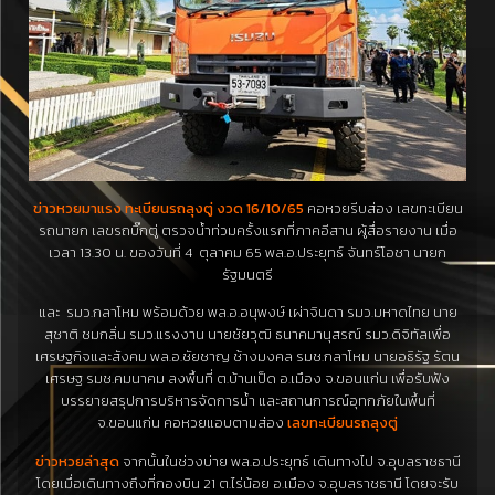
ข่าวหวยมาแรง ทะเบียนรถลุงตู่ งวด 16/10/65
คอหวยรีบส่อง เลขทะเบียน
รถนายก เลขรถบิ๊กตู่ ตรวจน้ำท่วมครั้งแรกที่ภาคอีสาน ผู้สื่อรายงาน เมื่อ
เวลา 13.30 น. ของวันที่ 4 ตุลาคม 65 พล.อ.ประยุทธ์ จันทร์โอชา นายก
รัฐมนตรี
และ รมว.กลาโหม พร้อมด้วย พล.อ.อนุพงษ์ เผ่าจินดา รมว.มหาดไทย นาย
สุชาติ ชมกลิ่น รมว.แรงงาน นายชัยวุฒิ ธนาคมานุสรณ์ รมว.ดิจิทัลเพื่อ
เศรษฐกิจและสังคม พล.อ.ชัยชาญ ช้างมงคล รมช.กลาโหม นายอธิรัฐ รัตน
เศรษฐ รมช.คมนาคม ลงพื้นที่ ต.บ้านเป็ด อ.เมือง จ.ขอนแก่น เพื่อรับฟัง
บรรยายสรุปการบริหารจัดการน้ำ และสถานการณ์อุทกภัยในพื้นที่
จ.ขอนแก่น คอหวยแอบตามส่อง
เลขทะเบียนรถลุงตู่
ข่าวหวยล่าสุด
จากนั้นในช่วงบ่าย พล.อ.ประยุทธ์ เดินทางไป จ.อุบลราชธานี
โดยเมื่อเดินทางถึงที่กองบิน 21 ต.ไร่น้อย อ.เมือง จ.อุบลราชธานี โดยจะรับ