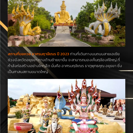
สถานที่ขอหวย อาศรมฤาษีเณร ปี 2023
ท่านที่เดินทางบนถนนสายเอเซีย
ช่วงจังหวัดอยุธยา ทางด้านซ้ายขาขึ้น จะสามารถมองเห็นฤษีองค์ใหญ่ ที่
กำลังก่อสร้างอย่างใหญ่โต นั่นคือ อาศรมฤษีเณร ธาตุพุทธคุณ อยุธยา ซึ่ง
เป็นศาสนสถานขนาดใหญ่