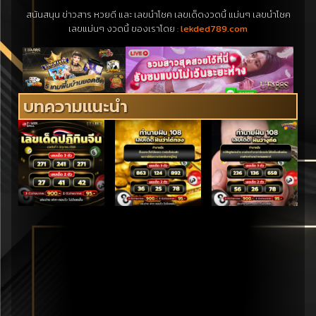
สนันสนุน ข่าวสาร หวยดี และ เลขนำโชค เลขเด็ดงวดนี้ แม่นๆ เลขนำโชค
เลขแม่นๆ งวดนี้ ของเราโดย :
lekded789.com
บทความแนะนำ