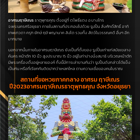
อาศรมฤาษีเณร
ธาตุพุทธคุณ ตั้งอยู่ที่ ต.โพธิ์แตง อ.บางไทร
จ.พระนครศรีอยุธยา ภายในสถานที่ประกอบไปด้วย รูปปั้น สิ่งศักดิ์สิทธิ์ อาทิ
เทพเทวดา ครุฑ ยักษ์ ฤษี พญานาค สิงโต รวมทั้ง สัตว์ในวรรณคดี อื่นๆ อีก
มากมาย
นอกจากนั้นภายในอาศรมฤาษีเณร ยังเป็นที่ตั้งของ รูปปั้นเก่าแก่สมัยเขลาง
ค์นคร หน้าตัก 10 นิ้ว สูงประมาณ 15 นิ้ว อยู่ในท่าปางนั่งสมาธิ บริเวณหน้าตัก
มีพระเครื่องตั้งอยู่หลายองค์ ทั้งนี้มีการเล่าขานกันว่า รูปปั้นดังกล่าวได้แข็ง
เป็นหิน หรือที่เรียกกันติดปากว่าเหลกไหล ตามความเชื่อของคนโบราณ
สถานที่ขอหวยภาคกลาง อาศรม ฤาษีเณร
ปี2023อาศรมฤาษีเณรธาตุพุทธคุณ จังหวัดอยุธยา