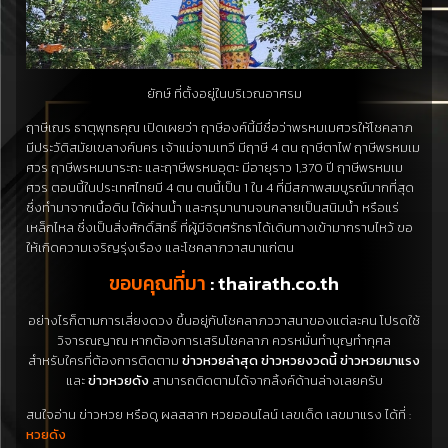
ยักษ์ ที่ตั้งอยู่ในบริเวณอาศรม
ฤาษีเณร ธาตุพุทธคุณ เปิดเผยว่า ฤาษีองค์นี้มีชื่อว่าพรหมเมศวรให้โชคลาภ
มีประวัติสมัยเขลางค์นคร เจ้าแม่จามเทวี มีฤาษี 4 ตน ฤาษีตาไฟ ฤาษีพรหมเม
ศวร ฤาษีพรหมนาระถะ และฤาษีพรหมอุตะ มีอายุราว 1,370 ปี ฤาษีพรหมเม
ศวร ตอนนี้ในประเทศไทยมี 4 ตน ตนนี้เป็น 1 ใน 4 ที่มีสภาพสมบูรณ์มากที่สุด
ซึ่งทำมาจากเนื้อดิน ได้ผ่านน้ำ และกรุมานานจนกลายเป็นสนิมน้ำ หรือแร่
เหล็กไหล ซึ่งเป็นสิ่งศักดิ์สิทธิ์ ที่ผู้มีจิตศรัทธาได้เดินทางเข้ามากราบไหว้ ขอ
ให้เกิดความเจริญรุ่งเรือง และโชคลาภวาสนาแก่ตน
ขอบคุณที่มา
: thairath.co.th
อย่างไรก็ตามการเสี่ยงดวง ขึ้นอยู่กับโชคลาภววาสนาของแต่ละคน โปรดใช้
วิจารณญาณ หากต้องการเสริมโชคลาภ ควรหมั่นทำบุญทำกุศล
สำหรับใครที่ต้องการติดตาม
ข่าวหวยล่าสุด
ข่าวหวยงวดนี้
ข่าวหวยมาแรง
และ
ข่าวหวยดัง
สามารถติดตามได้จากลิ้งค์ด้านล่างเลยครับ
สนใจอ่าน ข่าวหวย หรือดู ผลสลาก หวยออนไลน์ เลขเด็ด เลขมาแรง ได้ที่ :
หวยดัง