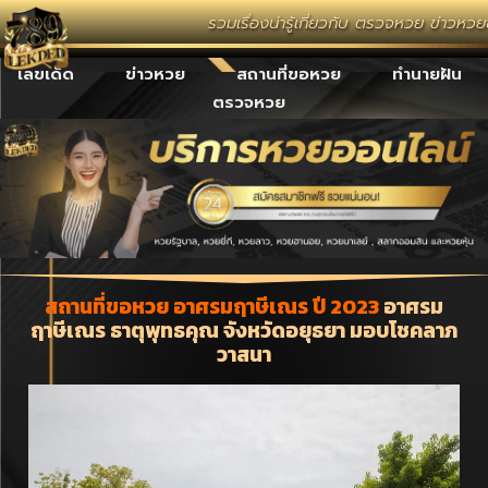
รวมเรื่องน่ารู้เกี่ยวกับ ตรวจหวย ข่าวห
เลขเด็ด
ข่าวหวย
สถานที่ขอหวย
ทำนายฝัน
ตรวจหวย
สถานที่ขอหวย อาศรมฤาษีเณร ปี 2023
อาศรม
ฤาษีเณร ธาตุพุทธคุณ จังหวัดอยุธยา มอบโชคลาภ
วาสนา